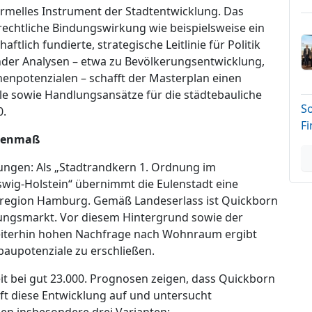
formelles Instrument der Stadtentwicklung. Das
 rechtliche Bindungswirkung wie beispielsweise ein
tlich fundierte, strategische Leitlinie für Politik
der Analysen – etwa zu Bevölkerungsentwicklung,
enpotenzialen – schafft der Masterplan einen
ele sowie Handlungsansätze für die städtebauliche
S
0.
F
genmaß
ungen: Als „Stadtrandkern 1. Ordnung im
swig-Holstein“ übernimmt die Eulenstadt eine
lregion Hamburg. Gemäß Landeserlass ist Quickborn
gsmarkt. Vor diesem Hintergrund sowie der
iterhin hohen Nachfrage nach Wohnraum ergibt
baupotenziale zu erschließen.
it bei gut 23.000. Prognosen zeigen, dass Quickborn
ft diese Entwicklung auf und untersucht