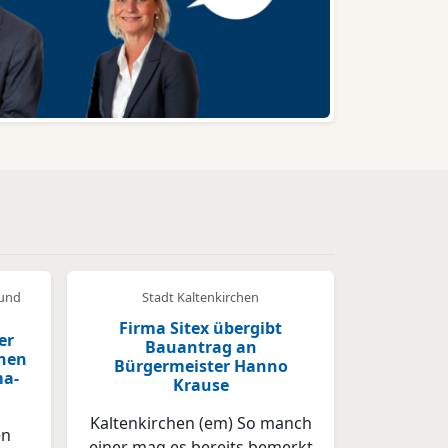
 und
Stadt Kaltenkirchen
Firma Sitex übergibt
er
Bauantrag an
hen
Bürgermeister Hanno
ma-
Krause
Kaltenkirchen (em) So manch
en
einer mag es bereits bemerkt