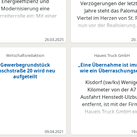
Energieeffizienz und
Verzögerungen der letz
Modernisierung eine
Jahre steht das Paloma
rreiterrolle ein: Mit einer
Viertel im Herzen von St. 
zentralen Anlaufstelle
nun vor der Realisierung.
unterstützt die Stadt
SAGA Unternehmensgru
gentümer:innen auf dem
26.03.2025
und die Quantum Immobi
20.
Weg zu klimafitten
AG beabsichtigen, das Ar
bäuden. 2025 bringt viele
der früheren „Esso-Häus
Wirtschaftsredaktion
Haueis Truck GmbH
Neuerungen – von
bis Jahresende 2024 von
Gewerbegrundstück
„Eine Übernahme ist i
erweiterten
Bayerischen Hausbau
oschstraße 20 wird neu
wie ein Überraschungse
dermöglichkeiten bis hin
aufgeteilt
Development zu überne
vereinfachten Prozessen.
Kisdorf (sw/kv) Wenig
und das Nutzungskonz
elche Änderungen sind
Kilometer von der A7
weiterzuentwickeln. Bis 
levant? Die unabhängige
Ausfahrt Henstedt-Ulzb
des kommenden Jahre
nd kostenfreie Beratung
entfernt, ist mit der Fi
werden die erforderlic
durch die Hamburger
Haueis Truck GmbH ei
Baugenehmigungen u
Energielotsen bietet
hochspezialisiertes
nachfolgend der Bausta
entierung im Prozess. Klar
Unternehmen für die
erwartet. Über den Kaufp
09.04.2021
19.
ist: Die Energiewende
Reparatur und Pflege v
haben die Beteiligten