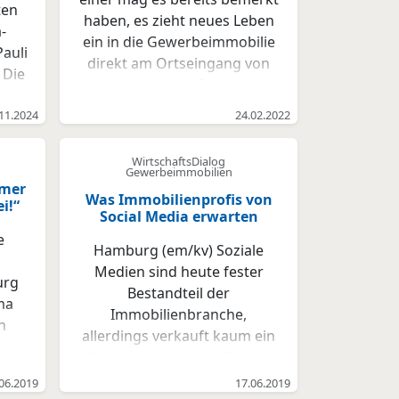
ten
haben, es zieht neues Leben
-
ein in die Gewerbeimmobilie
Pauli
direkt am Ortseingang von
 Die
Kaltenkirchen. Der neue
ppe
Eigentümer der
lien
11.2024
24.02.2022
Seebeckstraße 2, die Firma
eal
Sitex - Textile
er“
WirtschaftsDialog
Dienstleistungen
Gewerbeimmobilien
 der
mmer
Simeonsbetriebe GmbH kurz
Was Immobilienprofis von
i!“
Sitex hat in den vergangenen
Social Media erwarten
hmen
Monaten viel geplant,
e
ept
Hamburg (em/kv) Soziale
recherchiert und gezeichnet.
Ende
Medien sind heute fester
„Ich freue mich sehr, nun hier
urg
s
Bestandteil der
vor Ort das Ergebnis, die
rma
hen
Immobilienbranche,
kompletten
n
nd
allerdings verkauft kaum ein
Bauantragsunterlagen,
rt
Anbieter über diese Kanäle.
überreicht zu bekommen.
reis
Image und Kundenkontakt
Zieht doch mit der Firma Sitex
06.2019
17.06.2019
on