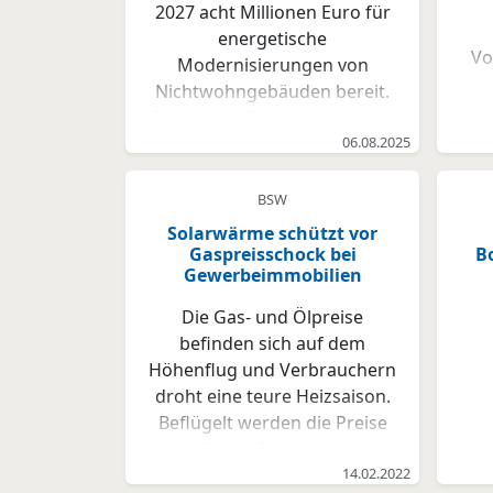
2027 acht Millionen Euro für
energetische
Vo
Modernisierungen von
Nichtwohngebäuden bereit.
So soll der Energieverbrauch
Ei
von Gewerbeimmobilien und
06.08.2025
beispielsweise Gebäuden
Ge
kultureller, religiöser und
BSW
sozialer Einrichtungen
Solarwärme schützt vor
reduziert werden.
Gaspreisschock bei
B
För
Gewerbeimmobilien
Förderanträge können ab
zu 
dem 1. August 2025 bei der
Die Gas- und Ölpreise
W
Hamburgischen Investitions-
befinden sich auf dem
re
und Förderbank (IFB
Höhenflug und Verbrauchern
u
Hamburg) eingereicht
droht eine teure Heizsaison.
werden. Im Fokus der
Beflügelt werden die Preise
Förderung steht die
für fossile Energieträger
Ori
Unterstützung bei der
durch Lie-ferengpässe und
14.02.2022
energetischen