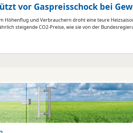
ützt vor Gaspreisschock bei Ge
m Höhenflug und Verbrauchern droht eine teure Heizsaison.
hrlich steigende CO2-Preise, wie sie von der Bundesregier