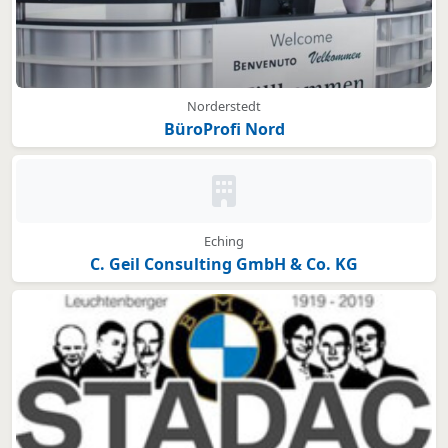
Norderstedt
BüroProfi Nord
Kein Bild oder Logo hinterleg
Eching
C. Geil Consulting GmbH & Co. KG