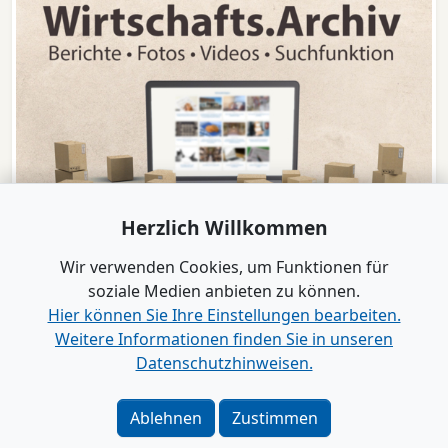
Herzlich Willkommen
Wir verwenden Cookies, um Funktionen für
soziale Medien anbieten zu können.
Hier können Sie Ihre Einstellungen bearbeiten.
Weitere Informationen finden Sie in unseren
www.B2B-Wirtschaft.de
Datenschutzhinweisen.
Login
|
Registrierung
Kontakt
|
Impressum
|
Datenschutz
|
Barrierefreiheit
|
Ablehnen
Zustimmen
Bei Google als bevorzugte Quelle merken