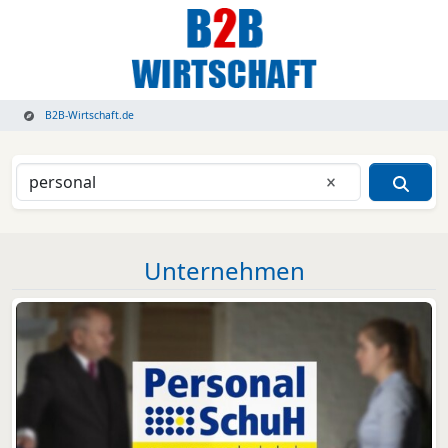
B2B-Wirtschaft.de
Eingabe lösche
Unternehmen