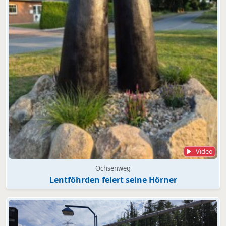
Video
Ochsenweg
Lentföhrden feiert seine Hörner