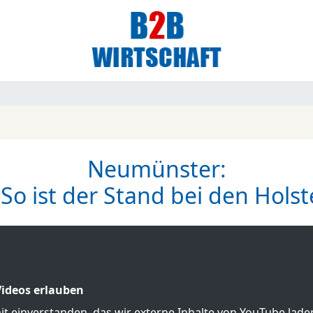
Neumünster:
So ist der Stand bei den Hols
ideos erlauben
mit einverstanden, das wir externe Inhalte von YouTube lad