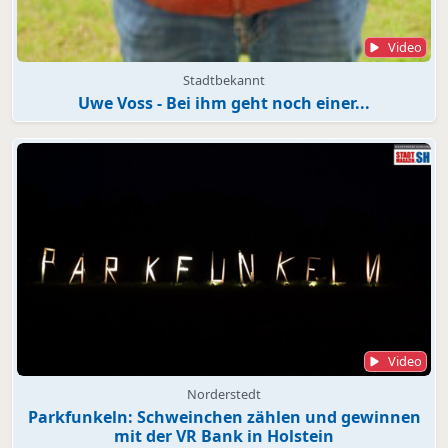
Video
Stadtbekannt
Uwe Voss - Bei ihm geht noch einer...
Video
Norderstedt
Parkfunkeln: Schweinchen zählen und gewinnen
mit der VR Bank in Holstein