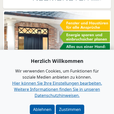
Herzlich Willkommen
Wir verwenden Cookies, um Funktionen für
soziale Medien anbieten zu können.
Hier können Sie Ihre Einstellungen bearbeiten.
Weitere Informationen finden Sie in unseren
www.B2B-Wirtschaft.de
Datenschutzhinweisen.
Login
|
Registrierung
Kontakt
|
Impressum
|
Datenschutz
|
Barrierefreiheit
|
Ablehnen
Zustimmen
Bei Google als bevorzugte Quelle merken