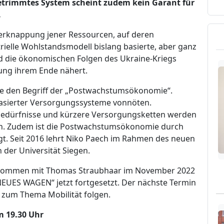
trimmtes System scheint zudem kein Garant für
.
Verknappung jener Ressourcen, auf deren
rielle Wohlstandsmodell bislang basierte, aber ganz
 die ökonomischen Folgen des Ukraine-Kriegs
rung ihrem Ende nähert.
gte den Begriff der „Postwachstumsökonomie“.
basierter Versorgungssysteme vonnöten.
dbedürfnisse und kürzere Versorgungsketten werden
ein. Zudem ist die Postwachstumsökonomie durch
ägt. Seit 2016 lehrt Niko Paech im Rahmen des neuen
der Universität Siegen.
kommen mit Thomas Straubhaar im November 2022
EUES WAGEN“ jetzt fortgesetzt. Der nächste Termin
 zum Thema Mobilität folgen.
m 19.30 Uhr