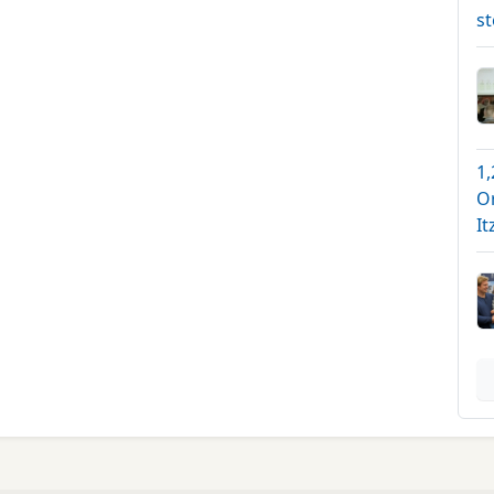
s
1,
O
It