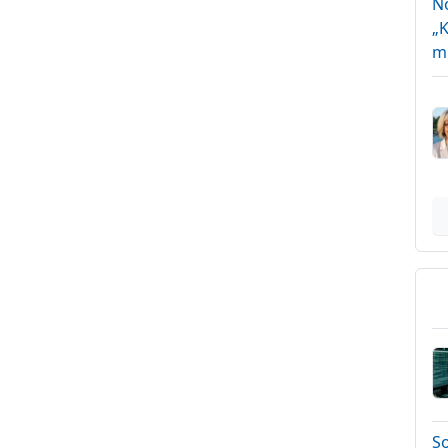
N
„K
m
S