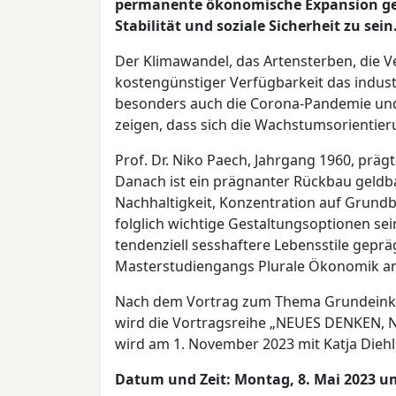
permanente ökonomische Expansion ge
Stabilität und soziale Sicherheit zu sein
Der Klimawandel, das Artensterben, die 
kostengünstiger Verfügbarkeit das indust
besonders auch die Corona-Pandemie und
zeigen, dass sich die Wachstumsorientie
Prof. Dr. Niko Paech, Jahrgang 1960, prä
Danach ist ein prägnanter Rückbau geld
Nachhaltigkeit, Konzentration auf Grun
folglich wichtige Gestaltungsoptionen s
tendenziell sesshaftere Lebensstile gepr
Masterstudiengangs Plurale Ökonomik an 
Nach dem Vortrag zum Thema Grundein
wird die Vortragsreihe „NEUES DENKEN, N
wird am 1. November 2023 mit Katja Diehl
Datum und Zeit: Montag, 8. Mai 2023 u