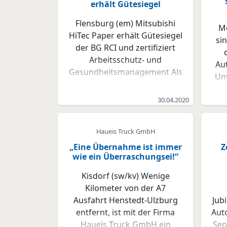
erhält Gütesiegel
Flensburg (em) Mitsubishi
Me
HiTec Paper erhält Gütesiegel
si
der BG RCI und zertifiziert
Arbeitsschutz- und
Au
Gesundheitsmanagement Als
Un
erster Betrieb aus der
5
Papierindustrie hat die
30.04.2020
Mitsubishi HiTec Paper
Fra
Europe GmbH mit den
Ha
Haueis Truck GmbH
Standorten Bielefeld und
ei
Flensburg das Gütesiegel
„Eine Übernahme ist immer
Z
Ma
wie ein Überraschungsei!“
„Sicher mit System“ der
sm
Berufsgenossenschaft
LKW
Kisdorf (sw/kv) Wenige
Rohstoffe und Chemische
Mi
Kilometer von der A7
Industrie (BG RCI) erhalten.
Mer
Ausfahrt Henstedt-Ulzburg
Jub
Gleichzeitig wurde das
85 
entfernt, ist mit der Firma
Aut
Arbeitsschutz- und
Haueis Truck GmbH ein
Sep