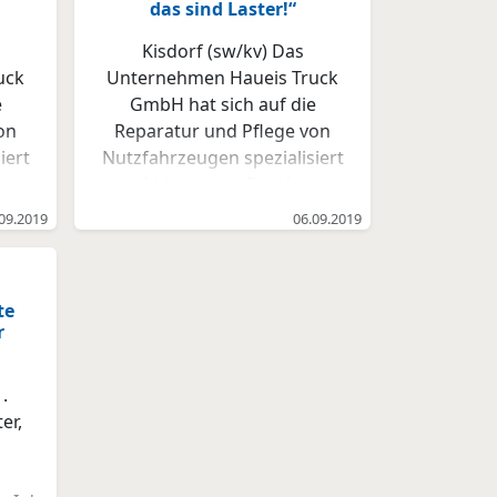
das sind Laster!“
Kisdorf (sw/kv) Das
uck
Unternehmen Haueis Truck
e
GmbH hat sich auf die
on
Reparatur und Pflege von
iert
Nutzfahrzeugen spezialisiert
m-
und bietet eine Rund-um-
Versorgung für Ihren
09.2019
06.09.2019
b
gesamten Fuhrpark. Ob
Instandsetzungen,
iche
Wartungen sowie gesetzliche
te
il,
Prüfungen für Wohnmobil,
r
Transporter, LKW,
,
Zugmaschine Anhänger,
.
de
Auflieger, Ladebordwände –
er,
das hochqualifizierte
Personal bietet ein
umfangreiches