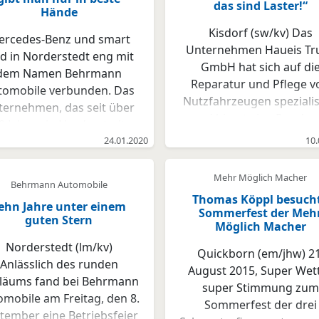
das sind Laster!“
Hände
Kisdorf (sw/kv) Das
rcedes-Benz und smart
Unternehmen Haueis Tr
nd in Norderstedt eng mit
GmbH hat sich auf di
dem Namen Behrmann
Reparatur und Pflege v
tomobile verbunden. Das
Nutzfahrzeugen spezialis
ternehmen, das seit über
und bietet eine Rund-u
0 Jahren in Norderstedt
Versorgung für Ihren
ansässig ist, wurde von
24.01.2020
10.
gesamten Fuhrpark. O
nk-Michael Seftel und Uwe
Instandsetzungen,
lemeier kontinuierlich zu
Mehr Möglich Macher
Behrmann Automobile
Wartungen sowie gesetzl
nem starken Partner der
Thomas Köppl besuch
Prüfungen für Wohnmob
ehn Jahre unter einem
rken Mercedes-Benz und
Sommerfest der Meh
guten Stern
Transporter, LKW,
Möglich Macher
art ausgebaut, sowie im
Zugmaschine Anhänger
 Bereich mit den Marken
Norderstedt (lm/kv)
Quickborn (em/jhw) 21
Auflieger, Ladebordwän
tsubishi-FUSO, IVECO und
Anlässlich des runden
August 2015, Super Wett
das hochqualifizierte
cedes-Benz. Für die rund
iläums fand bei Behrmann
super Stimmung zum
Personal bietet ein
Mitarbeiter, die derzeit bei
omobile am Freitag, den 8.
Sommerfest der drei
umfangreiches
Mercedes Behrmann
tember eine Betriebsfeier