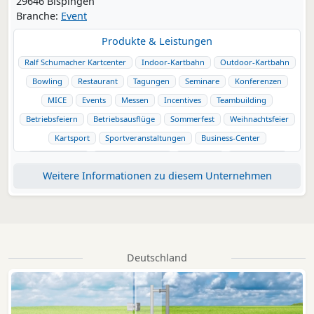
29646 Bispingen
Branche:
Event
Produkte & Leistungen
Ralf Schumacher Kartcenter
Indoor-Kartbahn
Outdoor-Kartbahn
Bowling
Restaurant
Tagungen
Seminare
Konferenzen
MICE
Events
Messen
Incentives
Teambuilding
Betriebsfeiern
Betriebsausflüge
Sommerfest
Weihnachtsfeier
Kartsport
Sportveranstaltungen
Business-Center
Eventlocation
Lüneburger Heide
Bispingen
Gastronomie
Weitere Informationen zu diesem Unternehmen
Seminare&Tagungen
Heidekreis
Kartbahn
Deutschland