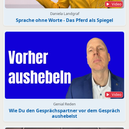
Video
Daniela Landgraf
Sprache ohne Worte - Das Pferd als Spiegel
Video
Genial Reden
Wie Du den Gesprächspartner vor dem Gespräch
aushebelst