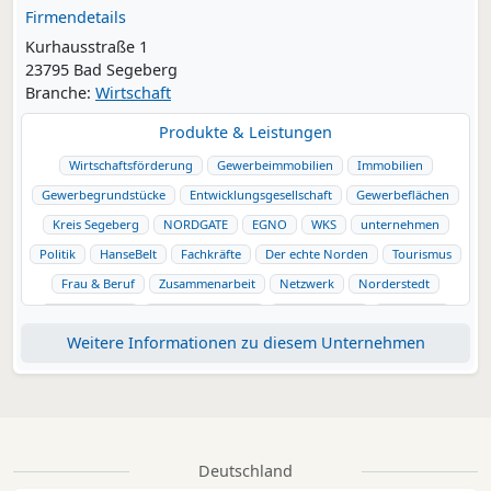
Firmendetails
Kurhausstraße 1
23795 Bad Segeberg
Branche:
Wirtschaft
Produkte & Leistungen
Wirtschaftsförderung
Gewerbeimmobilien
Immobilien
Gewerbegrundstücke
Entwicklungsgesellschaft
Gewerbeflächen
Kreis Segeberg
NORDGATE
EGNO
WKS
unternehmen
Politik
HanseBelt
Fachkräfte
Der echte Norden
Tourismus
Frau & Beruf
Zusammenarbeit
Netzwerk
Norderstedt
Kaltenkirchen
Henstedt-Ulzburg
Bad Segeberg
Wahlstedt
Weitere Informationen zu diesem Unternehmen
Trappenkamp
Bad Bramstedt
Metropolregion Hamburg
Visit Segeberg
Binnenland
regional
Deutschland