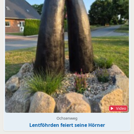
Video
Ochsenweg
Lentföhrden feiert seine Hörner