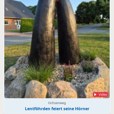
Video
Ochsenweg
Lentföhrden feiert seine Hörner