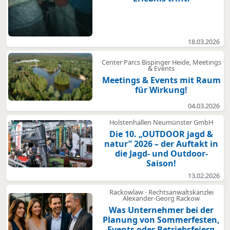
18.03.2026
Center Parcs Bispinger Heide, Meetings
& Events
Meetings & Events mit Raum
für Wirkung!
04.03.2026
Holstenhallen Neumünster GmbH
Die 10. „OUTDOOR jagd &
natur” 2026 – der Auftakt in
die Jagd- und Outdoor-
Saison!
13.02.2026
Rackowlaw - Rechtsanwaltskanzlei
Alexander-Georg Rackow
Was Unternehmer bei der
Planung von Sommerfesten,
Events oder Betriebsfeiern