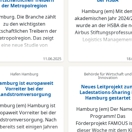
rtschaftlichen Treibern
der HSBA
der Metropolregion
Hamburg (em) Mit de
mburg. Die Branche zählt
akademischen Jahr 2024/
zu den wichtigsten
wurde an der HSBA die 
tschaftlichen Treibern der
Airbus Stiftungsprofessur
tropolregion. Das zeigt
Logistics Managemen
eine neue Studie von
eingerichtet. Inhaber d
Hamburg Aviation. Die
Stiftungsprofessur ist Pr
chäftigung in der Branche
11.06.2025
18.
Dr. Michael Höbig, der sic
nahm seit 2019 um 18
Professor für allgemei
ozent zu. Heute arbeiten
Hafen Hamburg
Behörde für Wirtschaft und
Betriebswirtschaft mi
Innovation
700 Menschen in Hamburg
Schwerpunkt Supply Ch
amburg ist europaweit
Neues Leitprojekt zu
n der Luftfahrt. Auch die
Vorreiter bei der
Management seit viele
Ladestations-Sharing 
Landstromversorgung
tschöpfung der rund 300
Jahren mit Themen wi
Hamburg gestartet
ternehmen stieg in den
Prozessmanagement i
mburg (em) Hamburg ist
zurückliegenden Jahren
Hamburg (em) Der Name 
Einkauf und Beschaffu
opaweit Vorreiter bei der
erheblich (+34 Prozent
Programm! Das
oder Operations
dstromversorgung. Nach
enüber 2019). Neben dem
Förderprojekt FAMOUS is
Management & Resear
bereits seit einigen Jahren
rtschaftlichen Erfolg und
dieser Woche mit dem Ki
auseinandersetzt. Durch