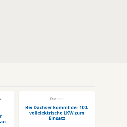
s
Dachser
Bei Dachser kommt der 100.
vollelektrische LKW zum
r
Einsatz
 an