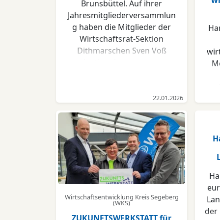
wi
Brunsbüttel. Auf ihrer
Jahresmitgliederversammlun
g haben die Mitglieder der
Ha
Wirtschaftsrat-Sektion
Dithmarschen Sven Voß
wir
einstimmig zum neuen
Me
Sektionssprecher gewählt. Er
folgt damit Knut Frisch, der
altersbedingt nicht erneut
22.01.2026
Bes
kandidiert hatte. Sven Voß,
der qua Amt auch Mitglied im
Pr
erweiterten Landesvorstand
48.
H
des Wirtschaftsrates in
i
Schleswig-Holstein wird, ist
Wer
neben seiner Tätigkeit für die
Un
Ha
Schleswig-Holstein Netz
eur
GmbH
Wirtschaftsentwicklung Kreis Segeberg
Lan
Aufsichtsratsvorsitzender der
(WKS)
geg
der 
Westküstenkliniken
wi
ZUKUNFTSWERKSTATT für