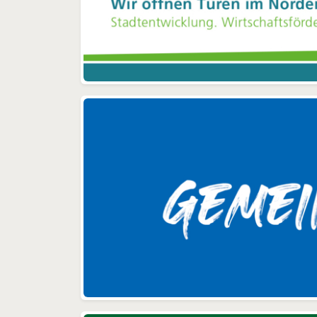
L
ei
einsetzen. Meine langjährige
Ec
m
ehrenamtliche politi
zeh
un
und
wäh
a
von
S
la
we
zu
Vo