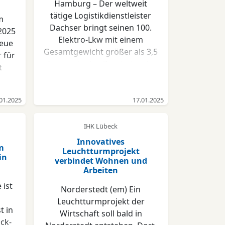
Hamburg – Der weltweit
tätige Logistikdienstleister
m
Dachser bringt seinen 100.
2025
Elektro-Lkw mit einem
neue
Gesamtgewicht größer als 3,5
 für
Tonnen in den Praxiseinsatz.
t
Der 16-Tonner vom Typ Volvo
er
FL Electric mit Kühlaufbau
of.
wird ab sofort Hamburg und
01.2025
17.01.2025
h als
Umland mit frischen
ne
Lebensmitteln beliefern. Das
IHK Lübeck
t
Modell entstammt einer
ain
Innovatives
m
neuen Fahrzeuggeneration
Leuchtturmprojekt
n
in
und ist mit einem Akku von
verbindet Wohnen und
e
Arbeiten
375 kWh Ladekapazität
n
ausstattet. Dieser versorgt
ist
ng
Norderstedt (em) Ein
zuverlässig das Kühlaggregat
Leuchtturmprojekt der
und erlaubt dennoch eine
t in
ch
Wirtschaft soll bald in
Reichweite von rund 300
ck-
 die