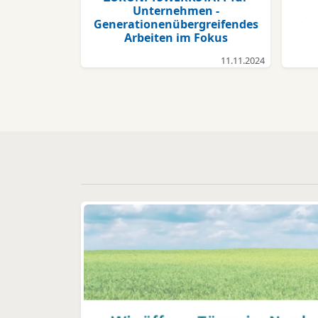
Brunsbüttel und Heide
Unternehmen -
La
Generationenübergreifendes
gGmbH sowie
let
Arbeiten im Fokus
Fraktionsvorsitzender der
St
Ha
CDU in Albersdorf. Nach
11.11.2024
T
seiner Wahl sagte Sven Voß:
F
„Wir stehen wirtschaftlich an
i
k
einem Wendepunkt. Jetzt
Eu
H
braucht es Klarheit,
38
Zusammenarbeit und
Entschlossenheit in der
H
Umsetzung. Für mich ist
J
Kr
dabei eine Stärkung des
di
Unternehmertums
Pa
Ham
entscheidend. Für dessen
m
Interessen will ich mich im
Z
(IM
Rahmen des Wirtschaftsrates
Gru
als Vermittler zwischen
W
f
Wirtschaft und Politik in der
Lo
Sektion Dithmarschen