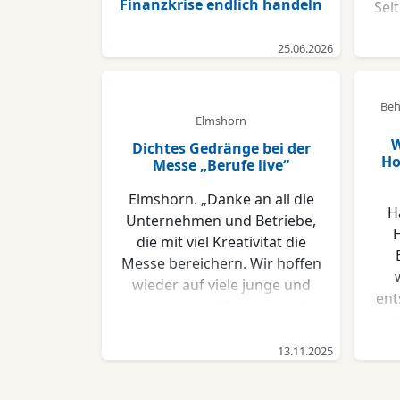
Finanzkrise endlich handeln
Sei
25.06.2026
Gr
ei
Sc
Beh
re
Elmshorn
be
W
Dichtes Gedränge bei der
v
Ho
Messe „Berufe live“
be
Elmshorn. „Danke an all die
pe
H
Unternehmen und Betriebe,
H
die mit viel Kreativität die
Ge
Messe bereichern. Wir hoffen
Arb
wieder auf viele junge und
ei
ent
interessierte Menschen, die
in die Ausbildungsberufe und
S
Betriebe gucken wollen“,
Tou
13.11.2025
B
sagte Volker Hatje, der ein
- 
de
letztes Mal als Elmshorner
gu