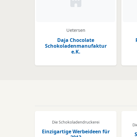
Kein Bild oder Logo hinter
Uetersen
Daja Chocolate
Schokoladenmanufaktur
e.K.
Die Schokoladendruckerei
Di
Einzigartige Werbeideen für