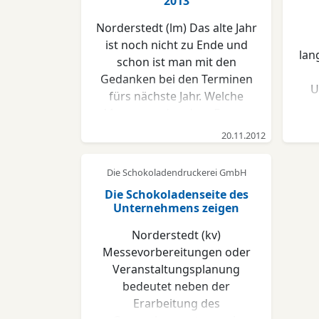
2013
Norderstedt (lm) Das alte Jahr
ist noch nicht zu Ende und
lan
schon ist man mit den
Gedanken bei den Terminen
U
fürs nächste Jahr. Welche
Messen und andere Events
stehen an? Wie kann man
20.11.2012
J
Kundenkontakte mit kleinen
M
Besonderheiten pflegen und
Die Schokoladendruckerei GmbH
Wer
neue Kunden gewinnen?
und
Die Schokoladenseite des
Hiefür stehen die
Unternehmens zeigen
na
Geschäftsführerin Ilka Reher
sc
und das Team der
Norderstedt (kv)
B
Schokoladendruckerei mit
Messevorbereitungen oder
G
vielen kreativen Ideen und
Veranstaltungsplanung
be
feinster belgischer
bedeutet neben der
bl
Schokolade bereit. „Wir
Erarbeitung des
entwickeln das Produkt mit