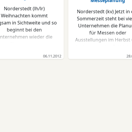
Messeplanung
Norderstedt (lh/lr)
Norderstedt (kv) Jetzt in
Weihnachten kommt
Sommerzeit steht bei vie
gsam in Sichtweite und so
Unternehmen die Plan
beginnt bei den
für Messen oder
nternehmen wieder die
Ausstellungen im Herbst
Planung von
im kommenden Frühjahr 
Kundenpräsenten zum
Somit kommt auch wieder
06.11.2012
28.
ahresende. Kunden- und
Überlegung welche Giv
itarbeiterpräsente sind
aways, bzw. besonder
tschätzung, Dankeschön
Highlights für
 Motivation zugleich und
Kundenpräsente benöti
türlich Werbung für das
werden. Ilka Reher von 
henkende Unternehmen.
Schokoladendruckere
esonders wichtig ist es,
unterstützt die Entschei
eschenke zu wählen, die
mit einer besonderen Akt
im Kunden in Erinnerung
Gerade auf Messen und 
eiben. Hier hat Ilka Reher
Kundengeschenke wer
von der Norderstedter
von ihren Kunden ger