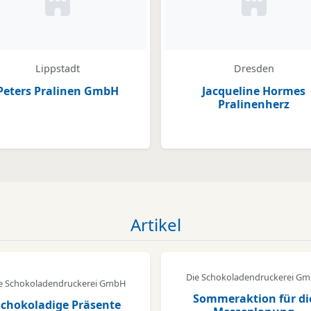
legt
Kein Bild oder Logo hinterlegt
Kein Bild o
Lippstadt
Dresden
Peters Pralinen GmbH
Jacqueline Hormes
Pralinenherz
Artikel
Die Schokoladendruckerei G
e Schokoladendruckerei GmbH
Sommeraktion für di
Schokoladige Präsente