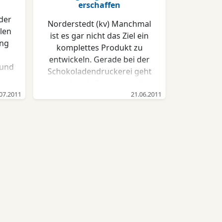
erschaffen
 der
Norderstedt (kv) Manchmal
len
ist es gar nicht das Ziel ein
ung
komplettes Produkt zu
entwickeln. Gerade bei der
 und
Schokoladendruckerei geht
an.
es sehr häufig darum, die
 die
07.2011
Kundenideen mit
21.06.2011
e-
Unterstützung des
en
Schokoladendrucks erst zu
einem einzigartigen
gt
Endprodukt zu entwickeln.
der
Bestes Beispiel ist ein
i
besonderer Kundenauftrag
dung
mit dem Ilka Reher
ion.
Geschäftsführerin der
für
Schokoladendruckerei
den
derzeit beschäftigt ist. Eine
ne