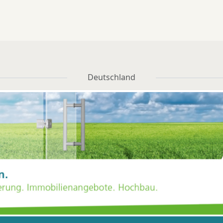
hokoladendruckerei Rat.
Pralinen mit Logodruc
Mit einem speziellen
verschenkt bzw. als
hokoladendruck können
Dekoobjekt bei eine
inste belgische Pralinen
Empfang auf den Telle
er Schokoladentäfelchen
arrangiert. Um auch and
mit den gewünschten
Unternehmen diese
Deutschland
tiven versehen werden.
ungewöhnliche Art de
zt an Weihnachten denken
Kundenansprache näher
ersonalisierte Giveaways
bringen, fertigt Ilka Rehe
iegen im Trend“, weiß die
jeden Interessenten ei
ahrene Geschäftsführerin,
Musterpraline mit de
„Wir bieten mit unseren
Firmenlogo. „Wir habe
Produkten vielfältige
festgestellt, dass sich ei
ösungen, die helfen die
garnicht vorstellen könn
Individualität des
wie eine bedruckte Pralin
Unternehmens mit
Endeffekt aussehen kan
esonders schokoladigen
Das Ergebnis überrascht
senten zu unterstreichen.
überzeugt immer wiede
Das Angebot der