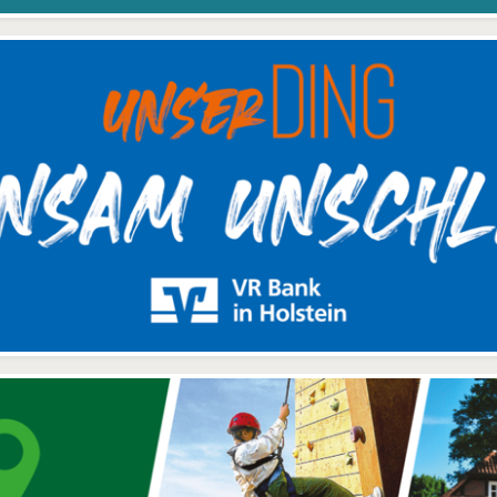
Jeder Interessent, der 
chokoladendruckerei ist
eine Bilddatei mit sein
fältig. Ein Highlight ist der
Logo per Mail sendet, 
mit Firmenlogo verse