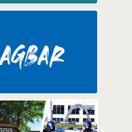
uns
ein perfektes Ganzes“, so Ilka
em
Reher. Vielfach geht es auch
be
darum, eine Geschäftsidee,
einen Slogan oder ein