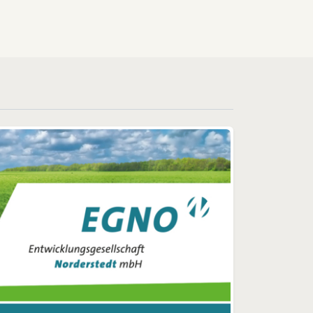
Praline mit Logo soll für das
k
bekannte Weinhaus
Reichsgraf von Plettenberg
m
entwickelt werden. Der Clou
rn
dabei ist die Füllung, eine
eren
Mousse, die mit dem
hauseigenen Dornfelder
r
Traubenlikör des Weinhauses
 zu
kreiert wird. „Für uns ein
r für
Beispiel für eine optimale
ne
Zusammenarbeit. Beide
m
Firmen bringen ihr Know
n
How zusammen, das
nige
Weinhaus mit seinen
en,
exzellenten Weinen und zum
e im
anderen wir mit unserem
n.
Wissen im Bereich
 und
Pralinenherstellung und
r.
Druck. Daraus machen wir