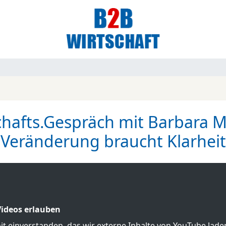
chafts.Gespräch mit Barbara M
Veränderung braucht Klarheit
ideos erlauben
mit einverstanden, das wir externe Inhalte von YouTube lad