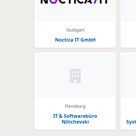
Stuttgart
Noctica IT GmbH
Kein Bild oder Logo hinter
Flensburg
IT & Softwarebüro
Nitichevski
Sys