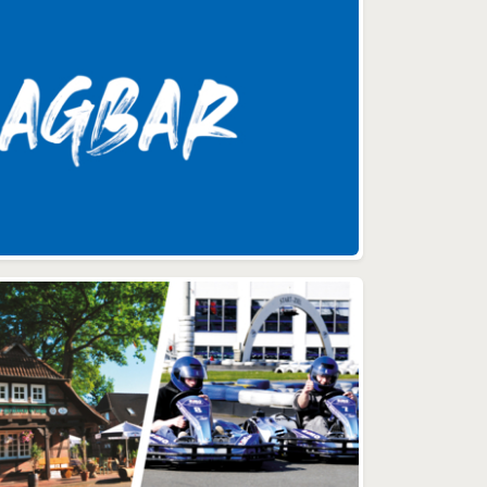
6
prägnantesten fasste es ein
de
Manager in Worte: „Mit AGILE
ow,
brauchen wir nicht groß
 Mit
planen und können
nau
Änderungen jederzeit
ow,
problemlos umsetzen.“ Das
Agile Werbeversprechen Bei
so einem Statement stock
Soft