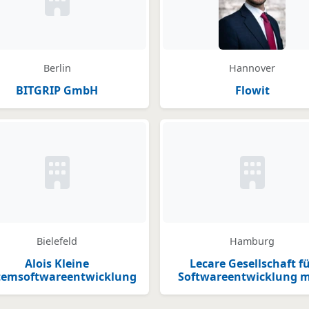
Kein Bild oder Logo hinterlegt
Berlin
Hannover
BITGRIP GmbH
Flowit
legt
Kein Bild oder Logo hinterlegt
Kein Bild o
Bielefeld
Hamburg
Alois Kleine
Lecare Gesellschaft f
temsoftwareentwicklung
Softwareentwicklung 