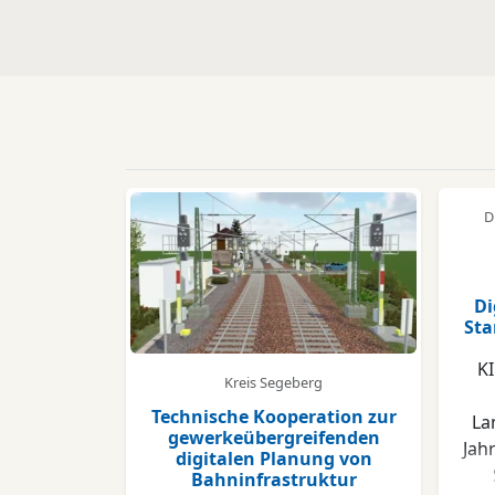
D
Di
Sta
KI
Kreis Segeberg
Technische Kooperation zur
La
gewerkeübergreifenden
Jah
digitalen Planung von
Bahninfrastruktur