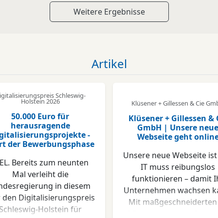
Weitere Ergebnisse
Artikel
igitalisierungspreis Schleswig-
Holstein 2026
Klüsener + Gillessen & Cie G
50.000 Euro für
Klüsener + Gillessen & 
herausragende
GmbH | Unsere neu
gitalisierungsprojekte -
Webseite geht onlin
rt der Bewerbungsphase
Unsere neue Webseite ist 
EL. Bereits zum neunten
IT muss reibungslos
Mal verleiht die
funktionieren – damit I
ndesregierung in diesem
Unternehmen wachsen k
r den Digitalisierungspreis
Mit maßgeschneiderten 
Schleswig-Holstein für
Lösungen unterstützen 