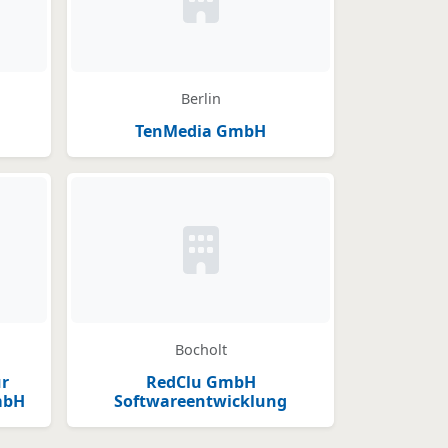
Kein Bild oder Logo hinterlegt
Berlin
TenMedia GmbH
der Logo hinterlegt
Kein Bild oder Logo hinterlegt
Bocholt
ür
RedClu GmbH
mbH
Softwareentwicklung