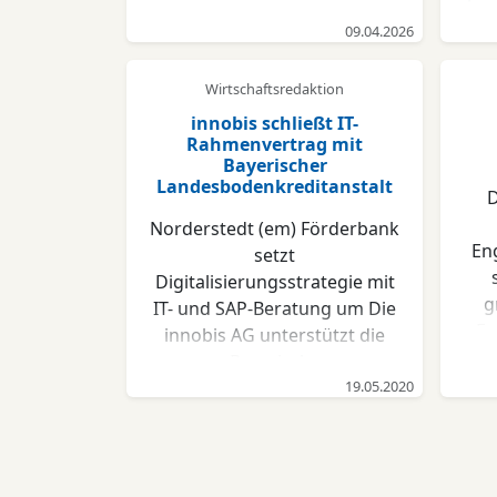
her
09.04.2026
V
Dig
Wirtschaftsredaktion
Sc
innobis schließt IT-
Feb
Rahmenvertrag mit
Bayerischer
da
Landesbodenkreditanstalt
De
5
Norderstedt (em) Förderbank
di
En
setzt
ei
Digitalisierungsstrategie mit
und 
g
IT- und SAP-Beratung um Die
Ex
innobis AG unterstützt die
Sch
au
Bayerische
mit
Engi
Landesbodenkreditanstalt
19.05.2020
Ja
(BayernLabo) bei der
zah
Umsetzung ihrer
Digitalisierungsstrategie. Der
Unt
Wi
abgeschlossene