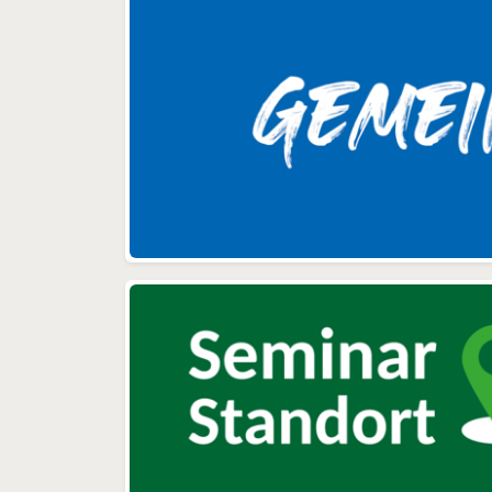
ber
Partner wie innobis
es
gemeinsam die fachliche
b
Konzeption und Steuerung
Ä
der einzelnen Maßnahmen zu
tra
erarbeiten. In mehr als acht
ang
Jahren Zusammenarbeit ist
nun
innobis für uns zweifelsohne
Rel
zu einem zentralen
Dienstleister geworden.“ Jörg
Petersen, Vorstand der
innobis AG, sagt: „Wir fr