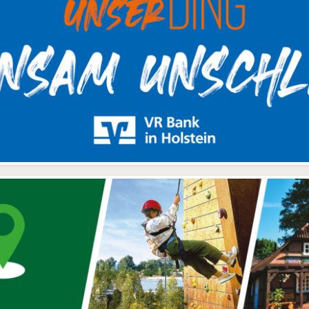
eitzustellen. Im Betrieb ist
Informatik GmbH 199
 das Ziel, stabile Dienste
gegründet. Das pirAMi
ereitzustellen - häufige
Symbol steht für Know-h
nderungen werden hier
Projektleitung und Vision.
ditionell als unerwünscht
der Software ist das ge
esehen. DevOps verfolgt
so, sie benötigt Know-h
 den Ansatz viele, stabile
eine Vision und
eases bereitzustellen. Die
entsprechende
dazu erforderliche
Projektleitung, um eine 