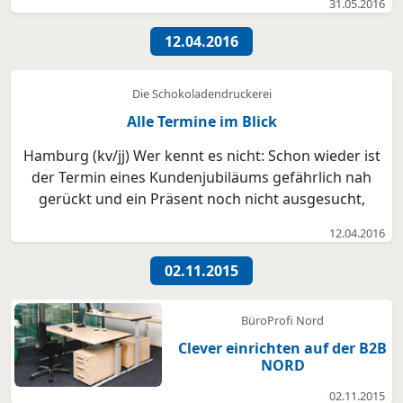
31.05.2016
12.04.2016
Die Schokoladendruckerei
Alle Termine im Blick
Hamburg (kv/jj) Wer kennt es nicht: Schon wieder ist
der Termin eines Kundenjubiläums gefährlich nah
gerückt und ein Präsent noch nicht ausgesucht,
geschweige denn eine Idee dafür vorhanden. Ilka
12.04.2016
Reher von der Schokoladendruckerei hat sich hier für
ihre Kunden einen besonderen Service ausgedacht:
02.11.2015
„W...
BüroProfi Nord
Clever einrichten auf der B2B
NORD
02.11.2015