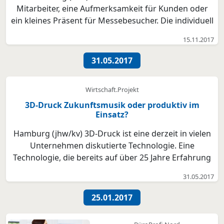
Mitarbeiter, eine Aufmerksamkeit für Kunden oder
ein kleines Präsent für Messebesucher. Die individuell
bedruckten Schokoladenprodukte der
15.11.2017
Schokoladendruckerei aus Hamburg hinterlassen bei
den Beschenkten garantiert einen bleibenden
31.05.2017
Eindruck. Gerade bei Präs...
Wirtschaft.Projekt
3D-Druck Zukunftsmusik oder produktiv im
Einsatz?
Hamburg (jhw/kv) 3D-Druck ist eine derzeit in vielen
Unternehmen diskutierte Technologie. Eine
Technologie, die bereits auf über 25 Jahre Erfahrung
zurückblicken kann. 1981 hatte Charles W. Hull die
31.05.2017
Stereolithographie (3D-Druck-Technologie) erfunden,
die die Grundlage für die weitere Entwicklung von...
25.01.2017