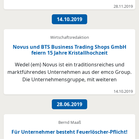
Ohlendorf-Technik in Bad Fallingbostel / Geräte zum
28.11.2019
Ausprobieren Wenn sich trotz schwüler Hitze an
einem Freitagnachmittag über 50 interessierte Gäste
14.10.2019
aus Wirtschaft und Instituti...
Wirtschaftsredaktion
Novus und BTS Business Trading Shops GmbH
feiern 15 Jahre Kristallhochzeit
Wedel (em) Novus ist ein traditionsreiches und
marktführendes Unternehmen aus der emco Group.
Die Unternehmensgruppe, mit weiteren
Produktionsstandorten in Tschechien, Frankreich,
14.10.2019
England und China, setzt sich aus verschiedenen
Geschäftsfeldern u.a. der Befestigungs- und
28.06.2019
Bürotechnik zusammen. „Bei N...
Bernd Maaß
Für Unternehmer besteht Feuerlöscher-Pflicht!