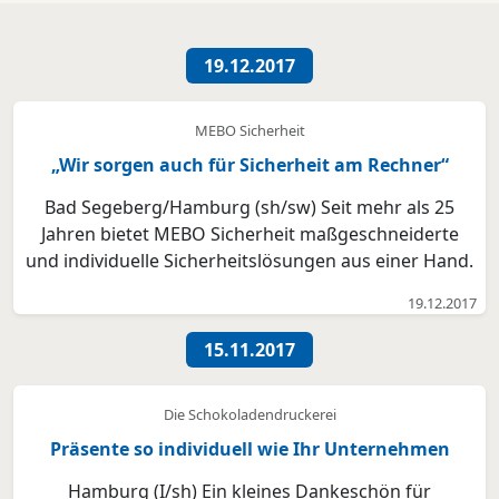
19.12.2017
MEBO Sicherheit
„Wir sorgen auch für Sicherheit am Rechner“
Bad Segeberg/Hamburg (sh/sw) Seit mehr als 25
Jahren bietet MEBO Sicherheit maßgeschneiderte
und individuelle Sicherheitslösungen aus einer Hand.
Im digitalen Zeitalter ist der Schutz in der virtuellen
19.12.2017
Welt natürlich genauso wichtig, wie in der realen.
Hier bietet der Sicherheitsdienstleister seinen...
15.11.2017
Die Schokoladendruckerei
Präsente so individuell wie Ihr Unternehmen
Hamburg (I/sh) Ein kleines Dankeschön für