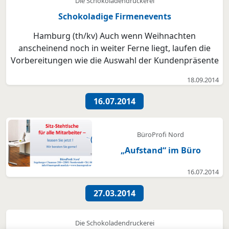
Die Schokoladendruckerei
g...
Schokoladige Firmenevents
Hamburg (th/kv) Auch wenn Weihnachten
anscheinend noch in weiter Ferne liegt, laufen die
Vorbereitungen wie die Auswahl der Kundenpräsente
und die Planung der Weihnachtsfeiern schon auf
18.09.2014
Hochtouren. Auch bei der Schokoladendruckerei ist
Weihnachten schon Thema. „Wir besprechen gerade
16.07.2014
mit unseren Kund...
BüroProfi Nord
„Aufstand“ im Büro
16.07.2014
27.03.2014
Die Schokoladendruckerei