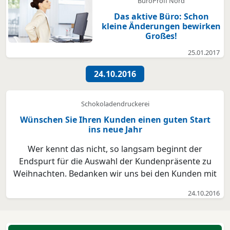
BüroProfi Nord
Das aktive Büro: Schon
kleine Änderungen bewirken
Großes!
25.01.2017
24.10.2016
Schokoladendruckerei
Wünschen Sie Ihren Kunden einen guten Start
ins neue Jahr
Wer kennt das nicht, so langsam beginnt der
Endspurt für die Auswahl der Kundenpräsente zu
Weihnachten. Bedanken wir uns bei den Kunden mit
einer Weihnachtskarte oder suchen wir passende
24.10.2016
Geschenke aus was ist hier eine richtige
Entscheidung. „Ich habe immer mehr Kunden, die
sich von der Hektik der V...