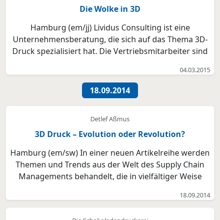
Die Wolke in 3D
Hamburg (em/jj) Lividus Consulting ist eine
Unternehmensberatung, die sich auf das Thema 3D-
Druck spezialisiert hat. Die Vertriebsmitarbeiter sind
bundesweit tätig ein Geschäftsmodell, das sich am
04.03.2015
besten in der Cloud umsetzen lässt. Ralf Steinbeck
will es noch einmal wissen. Er ist Anfang Fünfzig, e...
18.09.2014
Detlef Aßmus
3D Druck – Evolution oder Revolution?
Hamburg (em/sw) In einer neuen Artikelreihe werden
Themen und Trends aus der Welt des Supply Chain
Managements behandelt, die in vielfältiger Weise
Auswirkungen auf industrielle Strukturen und
18.09.2014
Prozesse, in manchen Fällen bis hinein in das private
Leben, aufzeigen werden. Im ersten Artikel wird die