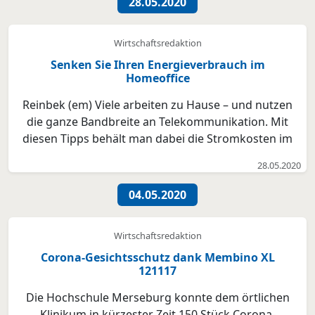
28.05.2020
„Westlich der Grashofs...
Wirtschaftsredaktion
Senken Sie Ihren Energieverbrauch im
Homeoffice
Reinbek (em) Viele arbeiten zu Hause – und nutzen
die ganze Bandbreite an Telekommunikation. Mit
diesen Tipps behält man dabei die Stromkosten im
Griff Laptop nutzen Neue PC oder Drucker sparen bis
28.05.2020
zu 80 Prozent an Stromkosten. Je heller der Monitor
des Computers eingestellt ist, desto mehr Strom ve...
04.05.2020
Wirtschaftsredaktion
Corona-Gesichtsschutz dank Membino XL
121117
Die Hochschule Merseburg konnte dem örtlichen
Klinikum in kürzester Zeit 150 Stück Corona-