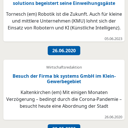
solutions begeistert seine Einweihungsgäste
Tornesch (em) Robotik ist die Zukunft. Auch für kleine
und mittlere Unternehmen (KMU) lohnt sich der
Einsatz von Robotern und KI (Künstliche Intelligenz).
Wie und wofür sich dort kleine, flexible Roboterarme
05.06.2023
günstig und wirtschaftlich einsetzen lassen, zeigten
die Inhaber Lars Kobialka, Björn Möser ...
26.06.2020
Wirtschaftsredaktion
Besuch der Firma bk systems GmbH im Klein-
Gewerbegebiet
Kaltenkirchen (em) Mit einigen Monaten
Verzögerung – bedingt durch die Corona-Pandemie –
besucht heute eine Abordnung der Stadt
Kaltenkirchen das IT Systemhaus bk systems GmbH
26.06.2020
in der Marie-Curie-Straße, das sich im September
2019 als erster Betrieb im neuen Klein-Gewerbegebiet