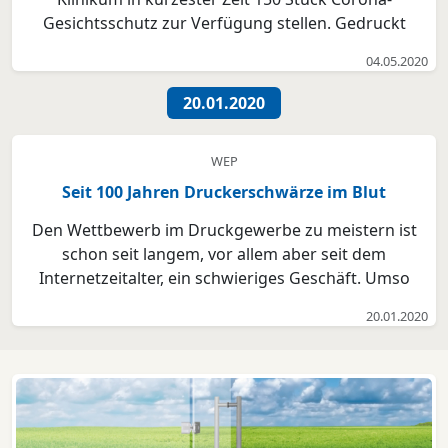
Gesichtsschutz zur Verfügung stellen. Gedruckt
wurden diese in Losgrößen zu 50 Stück - mit dem
04.05.2020
Membino XL 121117 und dessen Druckplattform in
der Größe von über einem Quadratmeter kein
20.01.2020
Problem! Membino entwicke...
WEP
Seit 100 Jahren Druckerschwärze im Blut
Den Wettbewerb im Druckgewerbe zu meistern ist
schon seit langem, vor allem aber seit dem
Internetzeitalter, ein schwieriges Geschäft. Umso
mehr Respekt ist der RieckDruck GmbH in Tornesch
20.01.2020
zu zollen, einem erfolgreichen Familienunternehmen,
dessen Mitglieder seit vier Generationen die
Druckerschwärz...