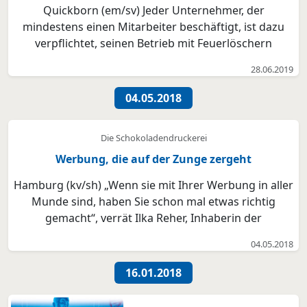
Quickborn (em/sv) Jeder Unternehmer, der
mindestens einen Mitarbeiter beschäftigt, ist dazu
verpflichtet, seinen Betrieb mit Feuerlöschern
auszustatten und diese regelmäßig mindestens
28.06.2019
jedoch alle zwei Jahre sachkundig prüfen zu lassen.
Dies gilt unabhängig davon, ob es sich um ein
04.05.2018
Produktionsunterne...
Die Schokoladendruckerei
Werbung, die auf der Zunge zergeht
Hamburg (kv/sh) „Wenn sie mit Ihrer Werbung in aller
Munde sind, haben Sie schon mal etwas richtig
gemacht“, verrät Ilka Reher, Inhaberin der
Schokoladendruckerei aus Hamburg, schmunzelnd.
04.05.2018
Ihre Produkte aus feinster belgischer Schokolade
vereinen den Genussfaktor mit dem Werbeeffekt und
16.01.2018
heben sich v...