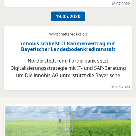
18.07.2022
werden, leeren Sie bitte Ihren Cache. eBay gibt es
bereits seit 1995. Das US-Unternehmen dürfte bis i...
19.05.2020
Wirtschaftsredaktion
innobis schließt IT-Rahmenvertrag mit
Bayerischer Landesbodenkreditanstalt
Norderstedt (em) Förderbank setzt
Digitalisierungsstrategie mit IT- und SAP-Beratung
um Die innobis AG unterstützt die Bayerische
Landesbodenkreditanstalt (BayernLabo) bei der
19.05.2020
Umsetzung ihrer Digitalisierungsstrategie. Der
abgeschlossene Rahmenvertrag gilt zunächst für ein
Jahr und ist bis 2023 verl...