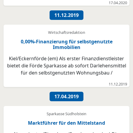
17.04.2020
Regulierungen PSD2 und eIDAS ermöglichen
Entwicklung und Nutzung neuer Methoden Die
11.12.2019
Wirtschaftsprüfungs- und Beratungsges...
Wirtschaftsredaktion
0,00%-Finanzierung für selbstgenutzte
Immobilien
Kiel/Eckernförde (em) Als erster Finanzdienstleister
bietet die Förde Sparkasse ab sofort Darlehensmittel
für den selbstgenutzten Wohnungsbau /
Wohnungskaufpreisfinanzierungen zu einem
11.12.2019
Zinssatz von 0,00 % an. Damit erweitert das Institut
konsequent das Angebot im Bereich der
17.04.2019
Immobilienfinanzierung. ...
Sparkasse Südholstein
Marktführer für den Mittelstand