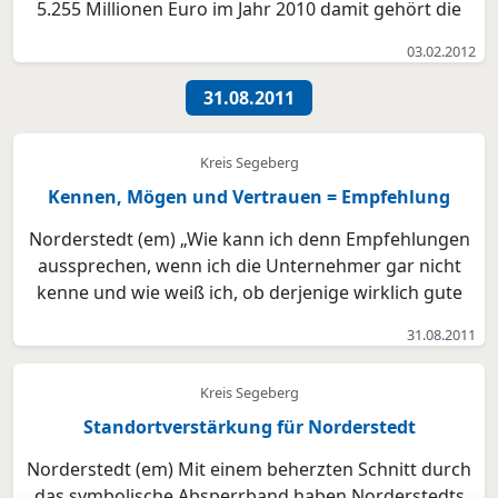
5.255 Millionen Euro im Jahr 2010 damit gehört die
Sparkasse Südholstein zu den größten Sparkassen in
03.02.2012
Schleswig-Holstein. Jeder Kunde ob Privatkunde mit
kleinem Einkommen oder großem Vermögen, ob
31.08.2011
kleiner Unter...
Kreis Segeberg
Kennen, Mögen und Vertrauen = Empfehlung
Norderstedt (em) „Wie kann ich denn Empfehlungen
aussprechen, wenn ich die Unternehmer gar nicht
kenne und wie weiß ich, ob derjenige wirklich gute
Arbeit leistet?“, diese Frage hört Perdita Habeck, BNI
31.08.2011
Regionaldirektorin immer wieder. Ihre Antwort:
„Geben Sie nur Empfehlungen, wenn Sie den
Kreis Segeberg
Unterneh...
Standortverstärkung für Norderstedt
Norderstedt (em) Mit einem beherzten Schnitt durch
das symbolische Absperrband haben Norderstedts