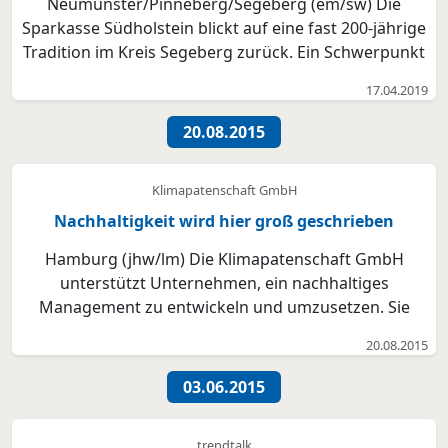
Neumünster/Pinneberg/Segeberg (em/sw) Die
Sparkasse Südholstein blickt auf eine fast 200-jährige
Tradition im Kreis Segeberg zurück. Ein Schwerpunkt
ihres Kundengeschäfts ist seit jeher die
17.04.2019
Unterstützung des regionalen Mittelstands. Mit
großem Erfolg: Die Sparkasse ist Marktführer in der
20.08.2015
Region. Kei...
Klimapatenschaft GmbH
Nachhaltigkeit wird hier groß geschrieben
Hamburg (jhw/lm) Die Klimapatenschaft GmbH
unterstützt Unternehmen, ein nachhaltiges
Management zu entwickeln und umzusetzen. Sie
entwickeln Konzepte, die beim ökonomischen
20.08.2015
Handeln die ökologischen und sozialen Aspekte
einbeziehen und ernst nehmen. Jan Sadowsky,
03.06.2015
Geschäftsführer der Klimapatenschafte...
trendtalk