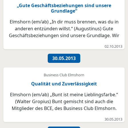
„Gute Geschäftsbeziehungen sind unsere
Grundlage“
Elmshorn (em/ab) „In dir muss brennen, was du in
anderen entzünden willst.“ (Augustinus) Gute
Geschäftsbeziehungen sind unsere Grundlage. Wir
Unternehmer im BCE (Business Club Elmshorn) leben
02.10.2013
die Philosophie, füreinander da zu sein: beruflich und
privat. Denn in den vergangenen drei Jahren unserer
30.05.2013
1...
Business Club Elmshorn
Qualität und Zuverlässigkeit
Elmshorn (em/ab) „Bunt ist meine Lieblingsfarbe.“
(Walter Gropius) Bunt gemischt sind auch die
Mitglieder des BCE, des Business Club Elmshorn.
Leichtigkeit und Humor stehen ganz oben, wenn sich
30.05.2013
die Unternehmer zum Frühstück treffen. 14-tägig in