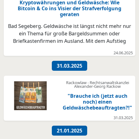
Kryptowährungen und Geldwäsche: Wie
Bitcoin & Co ins Visier der Strafverfolgung
geraten
Bad Segeberg. Geldwäsche ist längst nicht mehr nur
ein Thema für große Bargeldsummen oder
Briefkastenfirmen im Ausland. Mit dem Aufstieg
von Kryptowährungen wie Bitcoin, Ethereum und
24.06.2025
Monero hat sich ein neues Schlupfloch für Kriminelle
aufgetan – und eine neue rechtliche Gefahrenquelle
31.03.2025
für unbedarft...
Rackowlaw - Rechtsanwaltskanzlei
Alexander-Georg Rackow
"Brauche ich (jetzt auch
noch) einen
Geldwäschebeauftragten?!"
31.03.2025
21.01.2025