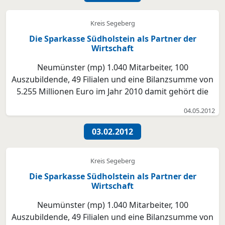
Kreis Segeberg
Die Sparkasse Südholstein als Partner der
Wirtschaft
Neumünster (mp) 1.040 Mitarbeiter, 100
Auszubildende, 49 Filialen und eine Bilanzsumme von
5.255 Millionen Euro im Jahr 2010 damit gehört die
Sparkasse Südholstein zu den größten Sparkassen in
04.05.2012
Schleswig-Holstein. Jeder Kunde ob Privatkunde mit
kleinem Einkommen oder großem Vermögen, ob
03.02.2012
kleiner Unter...
Kreis Segeberg
Die Sparkasse Südholstein als Partner der
Wirtschaft
Neumünster (mp) 1.040 Mitarbeiter, 100
Auszubildende, 49 Filialen und eine Bilanzsumme von