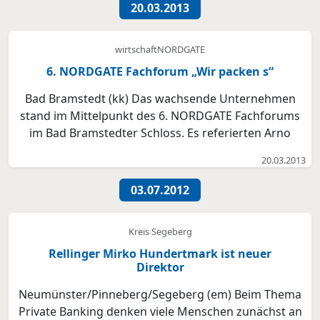
aller Herrgottsfrühe um 7 Uhr im Sportlife Hotel an
20.03.2013
der...
wirtschaftNORDGATE
6. NORDGATE Fachforum „Wir packen s“
Bad Bramstedt (kk) Das wachsende Unternehmen
stand im Mittelpunkt des 6. NORDGATE Fachforums
im Bad Bramstedter Schloss. Es referierten Arno
Drewer (Bartram GmbH), Tim Ramsl (Sparkasse
20.03.2013
Südholstein) und Jan Marcus (Paul Hildebrandt AG)
aus dem Blickwinkel des Bauträgers,
03.07.2012
Finanzdienstleisters und Unte...
Kreis Segeberg
Rellinger Mirko Hundertmark ist neuer
Direktor
Neumünster/Pinneberg/Segeberg (em) Beim Thema
Private Banking denken viele Menschen zunächst an