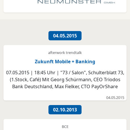
04.05.2015
afterwork trendtalk
Zukunft Mobile + Banking
07.05.2015 | 18:45 Uhr | "73 / Salon", Schulterblatt 73,
(1.Stock, Café) Mit Georg Schürmann, CEO Triodos
Bank Deutschland, Max Fielker, CTO PayOrShare
Thema wichtig für: Digitale Zahlungsmittel, Online
04.05.2015
Business, Trends, Markt, Wirtschaft, Marketing, PR,
Politik, mehr ... Personal Banking, Crowd Ban...
02.10.2013
BCE