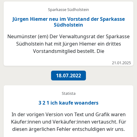
Sparkasse Südholstein
Jürgen Hiemer neu im Vorstand der Sparkasse
Südholstein
Neumünster (em) Der Verwaltungsrat der Sparkasse
Südholstein hat mit Jürgen Hiemer ein drittes
Vorstandsmitglied bestellt. Die
Verbandsversammlung des Zweckverbandes
21.01.2025
Sparkasse Südholstein hat in seiner heutigen Sitzung
seine Bestellung genehmigt. Jürgen Hiemer wird
18.07.2022
seine Vor-standstätigkeit am 1. Ap...
Statista
3 2 1 ich kaufe woanders
In der vorigen Version von Text und Grafik waren
Käufer:innen und Verkäufer:innen vertauscht. Für
diesen ärgerlichen Fehler entschuldigen wir uns.
Sollte Ihnen noch die fehlerhafte Grafik angezeigt