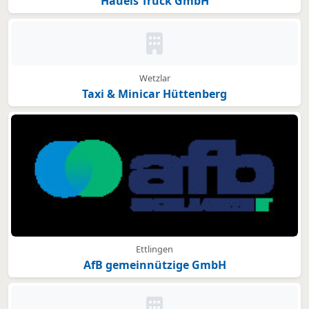
Haueis Truck GmbH
Kein Bild oder Logo hinterleg
Wetzlar
Taxi & Minicar Hüttenberg
Ettlingen
AfB gemeinnützige GmbH