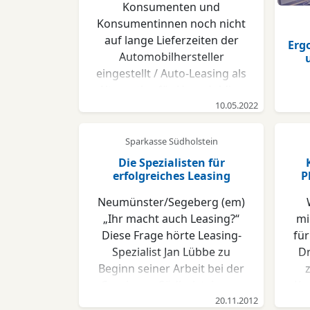
Konsumenten und
Konsumentinnen noch nicht
auf lange Lieferzeiten der
Erg
Automobilhersteller
eingestellt / Auto-Leasing als
Alternative für Ungeduldige
Düsseldorf, 23. März 2022.
10.05.2022
Die Chipkrise und der
Rohstoffmangel lassen die
Sparkasse Südholstein
Automobilproduktion aktuell
Die Spezialisten für
einbrechen. Das Ergebnis
erfolgreiches Leasing
P
sind lange Wartezeiten für
Neumünster/Segeberg (em)
diejenigen, die sich jetzt ein
„Ihr macht auch Leasing?“
mi
Fahrzeug kaufen möchten.
Diese Frage hörte Leasing-
für
Doch die Geduld der
Spezialist Jan Lübbe zu
Dr
Kundinnen und Kunden hat
Beginn seiner Arbeit bei der
ihre Grenzen: Hierzulande
Sparkasse Südholstein vor
Ko
sind die Fahrenden
rund zwölf Jahren fast täglich.
20.11.2012
Anw
durchschnittlich dazu bereit,