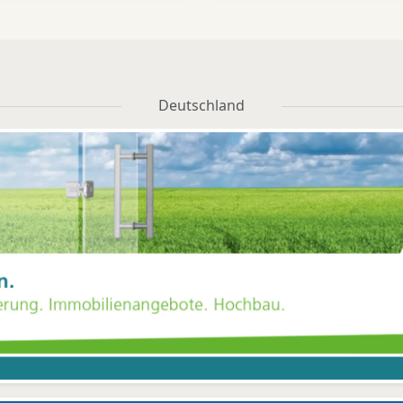
nd Faxgeräte, Monitore
Kopiergeräte-Fachhänd
owie Zubehör als ideale
zum Anbieter von Druck-
änzung das alles plus eine
Systemlösungen entwicke
fessionelle Beratung und
Die PS Solutions Group b
ndividuelle Lösungen zu
und verkauft nicht nu
Deutschland
vielen Office-Bereichen
Drucker, Kopierer un
bekommen Kunden der
Faxgeräte sondern küm
tline OHG. „Seit 1995 sind
sich auch mit größter
wir auf den Vertrieb
Sorgfalt um die Wartun
zialler Plotterpapiere und
Service wird bei den übe
olien für CAD und Graphic
Mitarbeitern groß
Arts sowie klein- und
geschrieben. „Wir empfe
roßformatiger Drucker,
unseren Kunden eine
Kopierer und Plotter
Servicevertrag, der nicht
spezialisiert“, so
die Wartung einschließ
eschäftsführer Michael
sondern auch eventuel
Karpinski (Foto).
Reparaturen“, erzählt Ol
arüberhinaus bieten die
Schmidt. „Unser qualifizie
Fachleute Document
Service-Team repräsenti