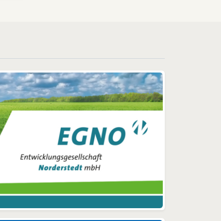
ler
 und
lt.“
erät
r
d
mert
g.
r 20
hlen
n
 nur
t
le
iver
rtes
ert