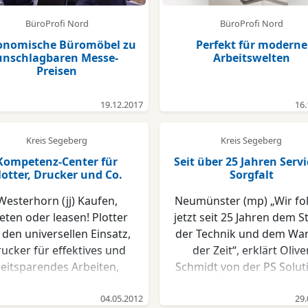
BüroProfi Nord
BüroProfi Nord
onomische Büromöbel zu
Perfekt für moderne
unschlagbaren Messe-
Arbeitswelten
Preisen
19.12.2017
16.
Kreis Segeberg
Kreis Segeberg
Kompetenz-Center für
Seit über 25 Jahren Servi
lotter, Drucker und Co.
Sorgfalt
Westerhorn (jj) Kaufen,
Neumünster (mp) „Wir fo
eten oder leasen! Plotter
jetzt seit 25 Jahren dem S
 den universellen Einsatz,
der Technik und dem Wa
ucker für effektives und
der Zeit“, erklärt Olive
zeitsparendes Arbeiten,
Schmidt von der PS Solut
pierer für anspruchsvolle
Group GmbH. „Im Laufe 
ender, die mehr erwarten
04.05.2012
Zeit haben wir uns vo
29.