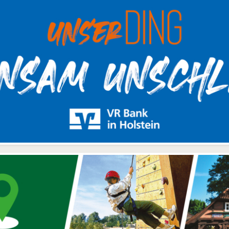
Consulting,
einen Mix aus langjährig
unternehmensortierte
erfahrenen und jungen, 
Softwarelösungen,
basierten Mitarbeitern. 
brauchsmaterialien sowie
garantiert eine schnell
n technischen Full-Service
Lösung bei technische
usive Reparatur. Übrigens:
Störungen. Und wollen 
Bei Plotline bekommen
noch mehr, dann sind un
nden nur das Beste vom
optionalen Verträge über
Besten so sind die
telefonischen Support 
ezialisten unter anderem
den Express Service Ih
ldpartner der bekannten
erste W
Marke hp.