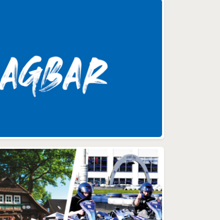
en,
IT-
Dies
e
n
Sie
sere
 den
und
re