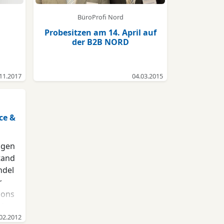
BüroProfi Nord
Probesitzen am 14. April auf
der B2B NORD
11.2017
04.03.2015
ce &
lgen
tand
ndel
r
ions
der
m
02.2012