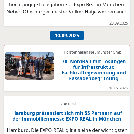
hochrangige Delegation zur Expo Real in München:
Neben Oberbürgermeister Volker Hatje werden auch
Baustadtrat Marius Munk und Wirtschaftsförderin
23.09.2025
Angelika von Bargen zur größten internationalen
Fachmesse für Immobilien und Investitionen in
10.09.2025
Europa reis...
Holstenhallen Neumünster GmbH
70. NordBau mit Lösungen
für Infrastruktur,
Fachkräftegewinnung und
Fassadenbegrünung
10.09.2025
Expo Real
Hamburg präsentiert sich mit 55 Partnern auf
der Immobilienmesse EXPO REAL in München
Hamburg. Die EXPO REAL gilt als eine der wichtigsten