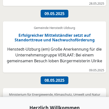
28.05.2025
etablierte Immobilienmesse mit über 7.500
Besucher:innen und 406 Aussteller:innen bot erneut
09.05.2025
die passende Plat...
Gemeinde Henstedt-Ulzburg
Erfolgreicher Mittelständler setzt auf
Standorttreue und Nachwuchsförderung
Henstedt-Ulzburg (em) Große Anerkennung für die
Unternehmensgruppe VERLAAT: Bei einem
gemeinsamen Besuch loben Bürgermeisterin Ulrike
Schmidt und Wirtschaftsförderer Sebastian Döll das
09.05.2025
ortsansässige Unternehmen für sein Engagement als
attraktiver Arbeitgeber und als wichtigen regionalen
08.05.2025
Dienstleiste...
Ministerium für Energiewende, Klimaschutz, Umwelt und Natur
Netzengpassbericht 2024: Weniger
Abregelungen trotz steigender Einspeisungen
Herzlich Willkommen