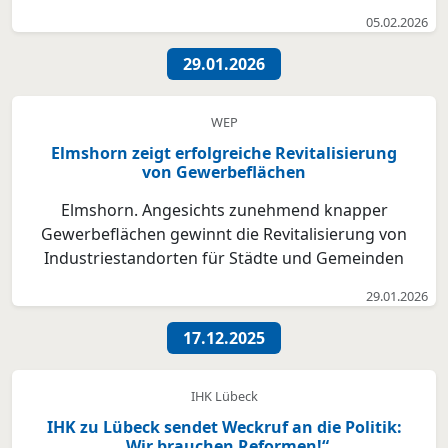
zu schaffen? Welche Standorte eignen sich dabei
05.02.2026
besonders für welche Branchen? Wie können wir in
Zukunft für ein nachhaltiges Wassermanagement
29.01.2026
sorgen, das ...
WEP
Elmshorn zeigt erfolgreiche Revitalisierung
von Gewerbeflächen
Elmshorn. Angesichts zunehmend knapper
Gewerbeflächen gewinnt die Revitalisierung von
Industriestandorten für Städte und Gemeinden
immer mehr an Bedeutung. Die Stadt Elmshorn
29.01.2026
liefert gemeinsam mit der BREMER
Projektentwicklung GmbH und der Hagedorn Revital
17.12.2025
GmbH ein gelungenes Best-Practice-Beispiel:...
IHK Lübeck
IHK zu Lübeck sendet Weckruf an die Politik:
„Wir brauchen Reformen!“