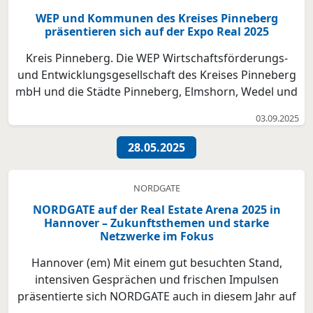
WEP und Kommunen des Kreises Pinneberg
präsentieren sich auf der Expo Real 2025
Kreis Pinneberg. Die WEP Wirtschaftsförderungs-
und Entwicklungsgesellschaft des Kreises Pinneberg
mbH und die Städte Pinneberg, Elmshorn, Wedel und
Tornesch präsentieren ihre aktuellen
03.09.2025
Gewerbegebiete und den Kreis Pinneberg
gemeinsam auf der EXPO Real 2025, der größten
28.05.2025
international bedeutenden Fac...
NORDGATE
NORDGATE auf der Real Estate Arena 2025 in
Hannover – Zukunftsthemen und starke
Netzwerke im Fokus
Hannover (em) Mit einem gut besuchten Stand,
intensiven Gesprächen und frischen Impulsen
präsentierte sich NORDGATE auch in diesem Jahr auf
der Real Estate Arena in Hannover. Die bundesweit