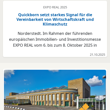
EXPO REAL 2025
Quickborn setzt starkes Signal für die
Vereinbarkeit von Wirtschaftskraft und
Klimaschutz
Norderstedt. Im Rahmen der führenden
europäischen Immobilien- und Investitionsmesse
EXPO REAL vom 6. bis zum 8. Oktober 2025 in
München präsentierte sich die Wirtschaftsregion
21.10.2025
Norddeutschland im Verbund mit der Initiative
NORDGATE. Quickborns Bürgermeister Thomas
Beckmann nutzte die Gelegenheit, um ...