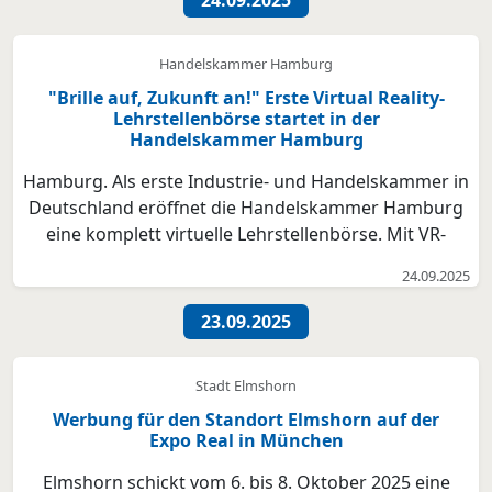
Umsetzung v...
Handelskammer Hamburg
"Brille auf, Zukunft an!" Erste Virtual Reality-
Lehrstellenbörse startet in der
Handelskammer Hamburg
Hamburg. Als erste Industrie- und Handelskammer in
Deutschland eröffnet die Handelskammer Hamburg
eine komplett virtuelle Lehrstellenbörse. Mit VR-
Brillen tauchen Schülerinnen und Schüler in eine
24.09.2025
digitale Ausbildungswelt ein, treffen als Avatare auf
Unternehmen und erleben Berufe durch 360-Grad-
23.09.2025
Vide...
Stadt Elmshorn
Werbung für den Standort Elmshorn auf der
Expo Real in München
Elmshorn schickt vom 6. bis 8. Oktober 2025 eine