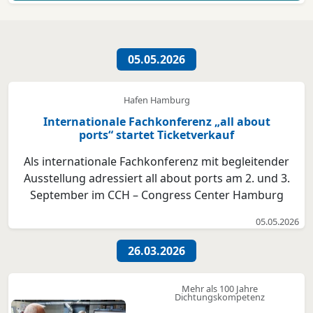
05.05.2026
Hafen Hamburg
Internationale Fachkonferenz „all about
ports“ startet Ticketverkauf
Als internationale Fachkonferenz mit begleitender
Ausstellung adressiert all about ports am 2. und 3.
September im CCH – Congress Center Hamburg
zentrale Zukunftsthemen der Hafenlogistik – parallel
05.05.2026
zur maritimen Weltleitmesse SMM. Das Programm
steht fest, der Ticketverkauf hat begonnen. Zwei
26.03.2026
Tage, d...
Mehr als 100 Jahre
Dichtungskompetenz