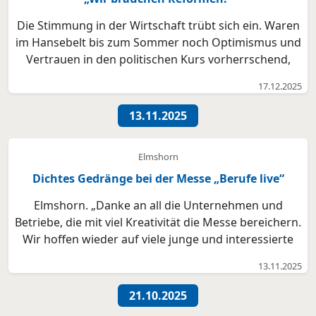
Die Stimmung in der Wirtschaft trübt sich ein. Waren
im Hansebelt bis zum Sommer noch Optimismus und
Vertrauen in den politischen Kurs vorherrschend,
fehlt es den Unternehmen zunehmend an Zuversicht.
17.12.2025
„Diese Erkenntnis ergibt sich aus persönlichen
Gesprächen mit unseren Mitgliedern und aus
13.11.2025
unseren Ko...
Elmshorn
Dichtes Gedränge bei der Messe „Berufe live“
Elmshorn. „Danke an all die Unternehmen und
Betriebe, die mit viel Kreativität die Messe bereichern.
Wir hoffen wieder auf viele junge und interessierte
Menschen, die in die Ausbildungsberufe und Betriebe
13.11.2025
gucken wollen“, sagte Volker Hatje, der ein letztes
Mal als Elmshorner Oberbürgermeister die Me...
21.10.2025