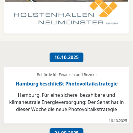
16.10.2025
Behörde für Finanzen und Bezirke
Hamburg beschließt Photovoltaikstrategie
Hamburg. Für eine sichere, bezahlbare und
klimaneutrale Energieversorgung: Der Senat hat in
dieser Woche die neue Photovoltaikstrategie
verabschiedet – damit geht die Freie und Hansestadt
16.10.2025
Hamburg einen entscheidenden Schritt in Richtung
Energiesouveränität. Ziel der Strategie ist es, die
24.09.2025