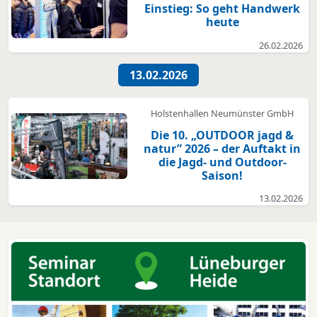
Einstieg: So geht Handwerk
heute
26.02.2026
13.02.2026
Holstenhallen Neumünster GmbH
Die 10. „OUTDOOR jagd &
natur” 2026 – der Auftakt in
die Jagd- und Outdoor-
Saison!
13.02.2026