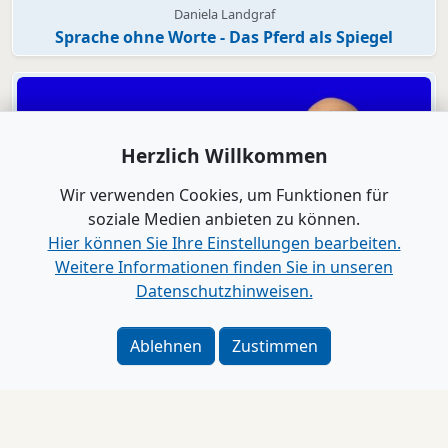
Daniela Landgraf
Sprache ohne Worte - Das Pferd als Spiegel
Herzlich Willkommen
Wir verwenden Cookies, um Funktionen für
soziale Medien anbieten zu können.
Hier können Sie Ihre Einstellungen bearbeiten.
Weitere Informationen finden Sie in unseren
Datenschutzhinweisen.
Video
Genial Reden
Ablehnen
Zustimmen
Wie Du den Gesprächspartner vor dem Gespräch
aushebelst
Impressum
Alle Videos anzeigen