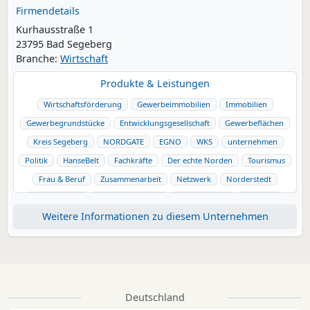
Firmendetails
Kurhausstraße 1
23795 Bad Segeberg
Branche:
Wirtschaft
Produkte & Leistungen
Wirtschaftsförderung
Gewerbeimmobilien
Immobilien
Gewerbegrundstücke
Entwicklungsgesellschaft
Gewerbeflächen
Kreis Segeberg
NORDGATE
EGNO
WKS
unternehmen
Politik
HanseBelt
Fachkräfte
Der echte Norden
Tourismus
Frau & Beruf
Zusammenarbeit
Netzwerk
Norderstedt
Kaltenkirchen
Henstedt-Ulzburg
Bad Segeberg
Wahlstedt
Weitere Informationen zu diesem Unternehmen
Trappenkamp
Bad Bramstedt
Metropolregion Hamburg
Visit Segeberg
Binnenland
regional
Deutschland