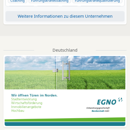
Coaching
Führungskräftecoaching
Führungskräftequalifizierung
Qualifizierung
Fortbildung
Training
Unternehmensberatung
Weitere Informationen zu diesem Unternehmen
Projektportfoliomanagement
Risikomanagement
Stakeholdermanagement
unternehmenserfolg
Gewinnmaximierung
Zukunftsfähigkeit
Inflation
Agilität
Personalentwicklung
Personalgewinnung
Projektleitung
Projektleiter
Projektleitergewinnung
Projektmitarbeiter
PMO
Deutschland
Projektmanagementoffice
Changemanagement
Veränderungsbegeleitung
Kommunikation
Unternehmenskultur
Führungskultur
Motivation
Karriere
Karrierebegleitung
Karriereentwicklung
Unternehmenssteuerung
Mittelstand
Bereichsleiterqualifizierung
Konzernentwicklung