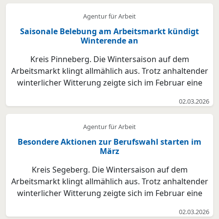
Agentur für Arbeit
Saisonale Belebung am Arbeitsmarkt kündigt
Winterende an
Kreis Pinneberg. Die Wintersaison auf dem
Arbeitsmarkt klingt allmählich aus. Trotz anhaltender
winterlicher Witterung zeigte sich im Februar eine
leichte Entspannung: Die Arbeitslosigkeit ging
02.03.2026
zurück, zugleich wurden mehr neue Stellen gemeldet
als im Vormonat. Für viele arbeitslose Menschen im
Agentur für Arbeit
Krei...
Besondere Aktionen zur Berufswahl starten im
März
Kreis Segeberg. Die Wintersaison auf dem
Arbeitsmarkt klingt allmählich aus. Trotz anhaltender
winterlicher Witterung zeigte sich im Februar eine
leichte Entspannung: Die Arbeitslosigkeit ging
02.03.2026
zaghaft zurück, zugleich wurden mehr neue Stellen