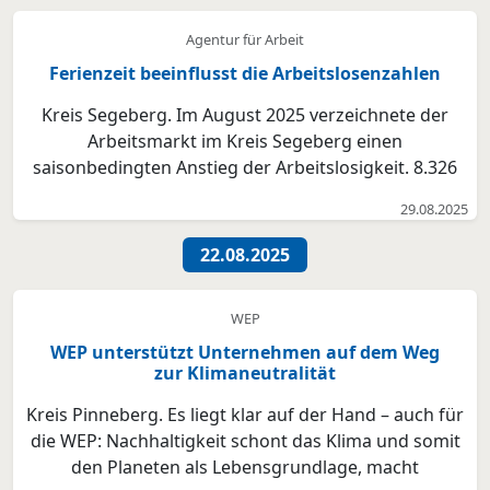
ein Rückgang um 19 Personen zu verzeichnen. Damit
Agentur für Arbeit
wurde erst...
Ferienzeit beeinflusst die Arbeitslosenzahlen
Kreis Segeberg. Im August 2025 verzeichnete der
Arbeitsmarkt im Kreis Segeberg einen
saisonbedingten Anstieg der Arbeitslosigkeit. 8.326
Personen waren arbeitslos gemeldet, 93 mehr als im
29.08.2025
Vormonat. Gegenüber dem August 2024 ist noch ein
Anstieg der Arbeitslosigkeit um 222 Personen zu
22.08.2025
verzeichnen. ...
WEP
WEP unterstützt Unternehmen auf dem Weg
zur Klimaneutralität
Kreis Pinneberg. Es liegt klar auf der Hand – auch für
die WEP: Nachhaltigkeit schont das Klima und somit
den Planeten als Lebensgrundlage, macht