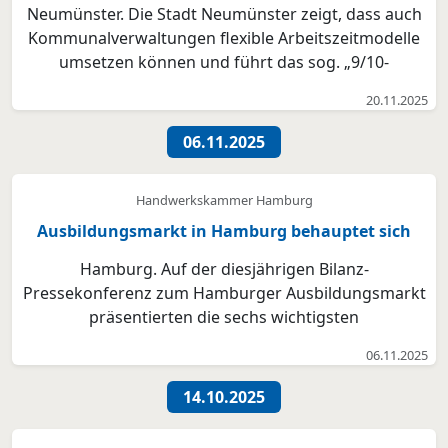
Neumünster. Die Stadt Neumünster zeigt, dass auch
Kommunalverwaltungen flexible Arbeitszeitmodelle
umsetzen können und führt das sog. „9/10-
Arbeitszeitmodell“ nun dauerhaft ein. Beim 9/10-
20.11.2025
Arbeitszeitmodell arbeiten die Mitarbeitenden die
gleiche tägliche Arbeitszeit, reduzieren das Gehalt auf
06.11.2025
90% u...
Handwerkskammer Hamburg
Ausbildungsmarkt in Hamburg behauptet sich
Hamburg. Auf der diesjährigen Bilanz-
Pressekonferenz zum Hamburger Ausbildungsmarkt
präsentierten die sechs wichtigsten
Ausbildungspartner* die Ergebnisse und
06.11.2025
Vertragsabschlüsse für das Ausbildungsjahr 2025 im
Ausbildungszentrum der Hamburger Energienetze
14.10.2025
GmbH. Insgesamt begannen in diesem Jahr 17.7...