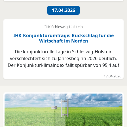
entsprechend angespannt. Für die kommenden
sechs Monate rechnet zwar eine Mehrheit mit
17.04.2026
gleichbleibenden Umsätzen...
IHK Schleswig-Holstein
IHK-Konjunkturumfrage: Rückschlag für die
Wirtschaft im Norden
Die konjunkturelle Lage in Schleswig-Holstein
verschlechtert sich zu Jahresbeginn 2026 deutlich.
Der Konjunkturklimaindex fällt spürbar von 95,4 auf
83,9 Punkte und liegt damit klar unter dem
17.04.2026
langjährigen Durchschnitt von 106 Punkten. Die
aktuelle Geschäftslage und vor allem die
Erwartungen der Unte...