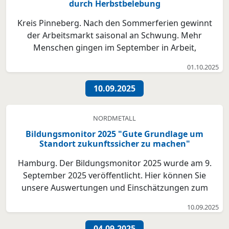
durch Herbstbelebung
Kreis Pinneberg. Nach den Sommerferien gewinnt
der Arbeitsmarkt saisonal an Schwung. Mehr
Menschen gingen im September in Arbeit,
Ausbildung oder Qualifizierung – die
01.10.2025
Arbeitslosenquote sinkt im Kreis Pinneberg auf 5,4
Prozent. Nach den Sommerferien nimmt der
10.09.2025
Arbeitsmarkt im Kreis Pinneberg wieder a...
NORDMETALL
Bildungsmonitor 2025 "Gute Grundlage um
Standort zukunftssicher zu machen"
Hamburg. Der Bildungsmonitor 2025 wurde am 9.
September 2025 veröffentlicht. Hier können Sie
unsere Auswertungen und Einschätzungen zum
Abschneiden der norddeutschen Bundesländer
10.09.2025
einsehen. Die Ergebnisse des Bildungsmonitors 2025
zeichnen für die norddeutschen Bundesländer ein
04.09.2025