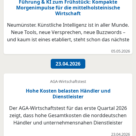
Führung & KI zum Frühstück: Kompakte
Morgenimpulse für die mittelholsteinische
Wirtschaft
Neumünster. Künstliche Intelligenz ist in aller Munde.
Neue Tools, neue Versprechen, neue Buzzwords –
und kaum ist eines etabliert, steht schon das nächste
vor der Tür. Doch im Alltag Ihrer Unternehmen
05.05.2026
drängen ganz andere Themen nach vorne:
wachsende Erwartungen von Kundinnen, Kunden
23.04.2026
und Mitarbeiten...
AGA-Wirtschaftstest
Hohe Kosten belasten Händler und
Dienstleister
Der AGA-Wirtschaftstest für das erste Quartal 2026
zeigt, dass hohe Gesamtkosten die norddeutschen
Händler und unternehmensnahen Dienstleister
weiterhin stark belasten. Die Gewinnlage ist
23.04.2026