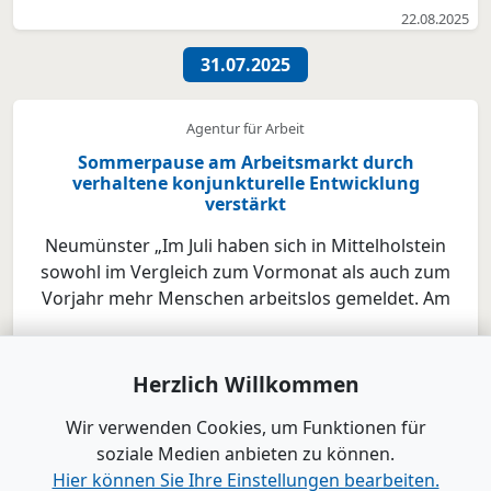
unternehmerisches Handeln ressourcenschonender
22.08.2025
und wirtschaftlicher und verhilft Menschen, so auch
Mitarbeiterinnen und Mitarbeitern, zu mehr
31.07.2025
Zufriedenhei...
Agentur für Arbeit
Sommerpause am Arbeitsmarkt durch
verhaltene konjunkturelle Entwicklung
verstärkt
Neumünster „Im Juli haben sich in Mittelholstein
sowohl im Vergleich zum Vormonat als auch zum
Vorjahr mehr Menschen arbeitslos gemeldet. Am
Arbeitsmarkt sehen wir mit Beginn der Ferienzeit die
31.07.2025
erwartete Sommerpause. Verstärkt wird sie durch die
verhaltene konjunkturelle Entwicklung. Die
Herzlich Willkommen
Nachfrage n...
« Zurück
1
2
3
4
5
6
Weiter »
Wir verwenden Cookies, um Funktionen für
soziale Medien anbieten zu können.
Seite 1 von 10
Hier können Sie Ihre Einstellungen bearbeiten.