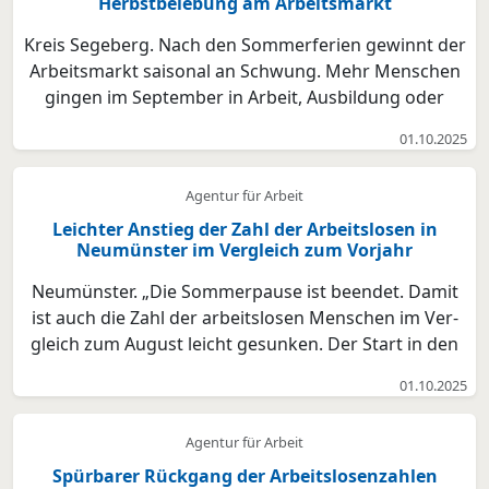
Herbstbelebung am Arbeitsmarkt
Kreis Segeberg. Nach den Sommerferien gewinnt der
Arbeitsmarkt saisonal an Schwung. Mehr Menschen
gingen im September in Arbeit, Ausbildung oder
Qualifizierung – die Arbeitslosenquote sinkt im Kreis
01.10.2025
Segeberg auf 5,0 Prozent. Nach den Sommerferien
nimmt der Arbeitsmarkt im Kreis Segeberg wieder an
Agentur für Arbeit
Fa...
Leichter Anstieg der Zahl der Arbeitslosen in
Neumünster im Vergleich zum Vorjahr
Neumünster. „Die Sommerpause ist beendet. Damit
ist auch die Zahl der arbeitslosen Menschen im Ver-
gleich zum August leicht gesunken. Der Start in den
Herbst zeigt sich aber verhalten. Die Unternehmen
01.10.2025
halten sich in ihrer Nachfrage nach Personal
abwartend zurück. Ursächlich sehe ich hier die
Agentur für Arbeit
verhalt...
Spürbarer Rückgang der Arbeitslosenzahlen