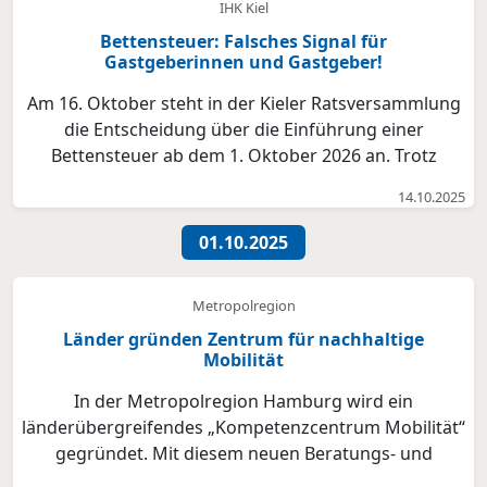
IHK Kiel
Bettensteuer: Falsches Signal für
Gastgeberinnen und Gastgeber!
Am 16. Oktober steht in der Kieler Ratsversammlung
die Entscheidung über die Einführung einer
Bettensteuer ab dem 1. Oktober 2026 an. Trotz
intensiver Gespräche mit Politik und Verwaltung, die
14.10.2025
sich nach einer Anhörung gegen eine solche Steuer
ausgesprochen hatte, soll die Abgabe am Donnerstag
01.10.2025
im Rat...
Metropolregion
Länder gründen Zentrum für nachhaltige
Mobilität
In der Metropolregion Hamburg wird ein
länderübergreifendes „Kompetenzcentrum Mobilität“
gegründet. Mit diesem neuen Beratungs- und
Entwicklungszentrum bündeln Hamburg,