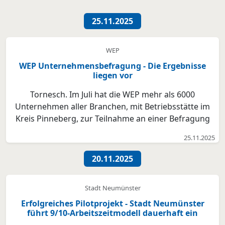
25.11.2025
WEP
WEP Unternehmensbefragung - Die Ergebnisse
liegen vor
Tornesch. Im Juli hat die WEP mehr als 6000
Unternehmen aller Branchen, mit Betriebsstätte im
Kreis Pinneberg, zur Teilnahme an einer Befragung
eingeladen, um den Service der Wirtschaftsförderung
25.11.2025
auf den Bedarf der Unternehmen auszurichten. Zur
Gewährung der Neutralität hat die WEP hierzu mit
20.11.2025
der CI...
Stadt Neumünster
Erfolgreiches Pilotprojekt - Stadt Neumünster
führt 9/10-Arbeitszeitmodell dauerhaft ein