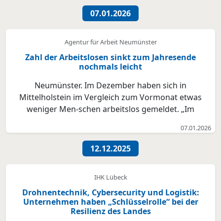
gemeldet als im Vormonat. Für viele arbeitslose
07.01.2026
Menschen ...
Agentur für Arbeit Neumünster
Zahl der Arbeitslosen sinkt zum Jahresende
nochmals leicht
Neumünster. Im Dezember haben sich in
Mittelholstein im Vergleich zum Vormonat etwas
weniger Men-schen arbeitslos gemeldet. „Im
Vergleich zu November hat sich die Zahl der
07.01.2026
Arbeitslosen nochmals leicht verringert. Mit einer
Arbeitslosenquote von 5,4 Prozent verharrt diese
12.12.2025
aber auf gleichem Niveau. Di...
IHK Lübeck
Drohnentechnik, Cybersecurity und Logistik:
Unternehmen haben „Schlüsselrolle“ bei der
Resilienz des Landes