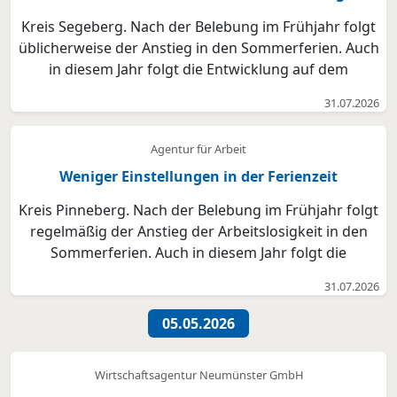
Kreis Segeberg. Nach der Belebung im Frühjahr folgt
üblicherweise der Anstieg in den Sommerferien. Auch
in diesem Jahr folgt die Entwicklung auf dem
Arbeitsmarkt diesem saisonalen Zyklus. Die
31.07.2026
Arbeitslosenzahl ist im Juli deutlich angestiegen. Sie
liegt auch im Vergleich zum Vorjahr höher – da
Agentur für Arbeit
starte...
Weniger Einstellungen in der Ferienzeit
Kreis Pinneberg. Nach der Belebung im Frühjahr folgt
regelmäßig der Anstieg der Arbeitslosigkeit in den
Sommerferien. Auch in diesem Jahr folgt die
Entwicklung auf dem Arbeitsmarkt diesem saisonalen
31.07.2026
Zyklus. Die Arbeitslosenzahl ist im Juli deutlich
angestiegen. Sie liegt auch im Vergleich zum Vorjah...
05.05.2026
Wirtschaftsagentur Neumünster GmbH