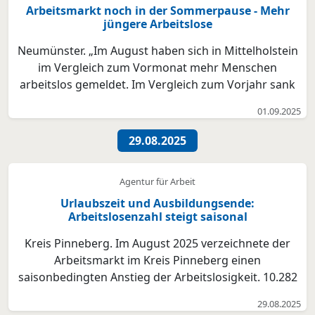
Arbeitsmarkt noch in der Sommerpause - Mehr
jüngere Arbeitslose
Neumünster. „Im August haben sich in Mittelholstein
im Vergleich zum Vormonat mehr Menschen
arbeitslos gemeldet. Im Vergleich zum Vorjahr sank
die Zahl. Aufgrund der langen Sommerferien, die
01.09.2025
noch andauern, sind wir am Arbeitsmarkt noch in der
Sommerpause. Besonders angestiegen ist die Zahl
29.08.2025
der jünge...
Agentur für Arbeit
Urlaubszeit und Ausbildungsende:
Arbeitslosenzahl steigt saisonal
Kreis Pinneberg. Im August 2025 verzeichnete der
Arbeitsmarkt im Kreis Pinneberg einen
saisonbedingten Anstieg der Arbeitslosigkeit. 10.282
Personen waren arbeitslos gemeldet, 192 mehr als im
29.08.2025
Vormonat. Gegenüber dem August 2024 ist jedoch