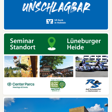
Treppenhausreinigung
Übergabe
Urban
Vereinigte VR Bank
Verkehrswert
Vermittlung
Villa
WEG
WEG-Verwaltung
Wertermittlung
Wohneigentum
Wohnen
Wohnfläche
Wohnung
Wohnungsbesichtigung
Wohnungsmietvertrag
Wohnungsübergabe
Zander
Zentrum
zuverlässig