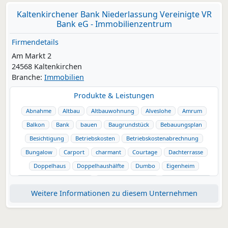
Kaltenkirchener Bank Niederlassung Vereinigte VR
Bank eG - Immobilienzentrum
Firmendetails
Am Markt 2
24568 Kaltenkirchen
Branche:
Immobilien
Produkte & Leistungen
Abnahme
Altbau
Altbauwohnung
Alveslohe
Amrum
Balkon
Bank
bauen
Baugrundstück
Bebauungsplan
Besichtigung
Betriebskosten
Betriebskostenabrechnung
Bungalow
Carport
charmant
Courtage
Dachterrasse
Doppelhaus
Doppelhaushälfte
Dumbo
Eigenheim
Eigentümerversammlung
Eigentumswohnung
Einfamilienhaus
Weitere Informationen zu diesem Unternehmen
Energieausweis
Erbbau
Ferienhaus
Ferienimmobilie
Ferienwohnung
Föhr
Garage
Garten
Gewerbeimmobilie
Grundbuch
Grundriss
Grundstück
Halle
Hartenholm