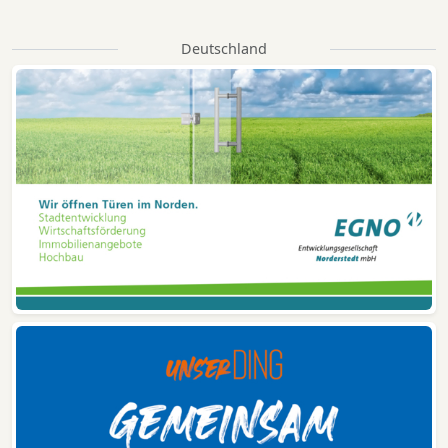
Haus
Hausbesichtigung
hauskauf
Hausmeister
Hausmeisterdienst
Hausverkauf
Hausverwaltung
Deutschland
homestaging
Immobilien
Immobilienmakler
Immobilienservice
Immobilienvermittler
Immobilienvermittlung
Immobilienverwaltung
Immobilienzentrum
Interessent
Kaltenkirchen
Kaltenkirchener Bank
Kapitalanlage
Kauf
Kaufvertrag
Kompetent
Lage
Landhaus
Landwirtschaft
Loft
Loggia
Makler
Mehrfamilienhaus
Miete
mietvertrag
Mietverwaltung
Mietwohnung
Nebenkosten
Nebenkostenabrechnung
Neubau
Pacht
Penthouse
Planung
Pool
Projektentwicklung
Provision
Reihenendhaus
Reihenhaus
Reihenmittelhaus
Reiterhof
renovierungsbedürftig
Resthof
sanierungsbedürftig
Schacht
Schmalfeld
Schwimmbad
Segeberg
Service
Stadthaus
Stadtreihenhaus
Stellplatz
Strand
Struvenhütten
Studio
Terrasse
Thormählen
Tiefgarage
Tiefgaragenstellplatz
Tippgeber
Tippgeberprovision
Todesfelde
transparent